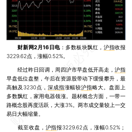
财新网2月16日电
：多数板块飘红，
沪指
收报
3229.62点，涨幅0.52%。
经过昨日回调，周四沪市早盘低开高走，
沪指
早盘低位盘整，午后在资源股带动下缓慢攀升，最
高触及3230点，
深成指
涨幅较
沪指
略大。盘面上
多数飘红，家用电器领涨。题材概念方面，一带一
路概念股再度活跃，大涨3%。两市成交量较上一交
易日大幅缩量。
截至收盘，
沪指
报3229.62点，涨幅0.52%；