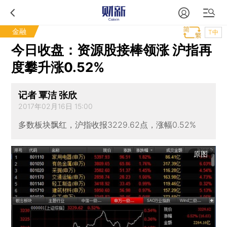
金融
T中
今日收盘：资源股接棒领涨 沪指再
度攀升涨0.52%
记者 覃洁 张欣
2017年02月16日 15:00
多数板块飘红，沪指收报3229.62点，涨幅0.52%
原图