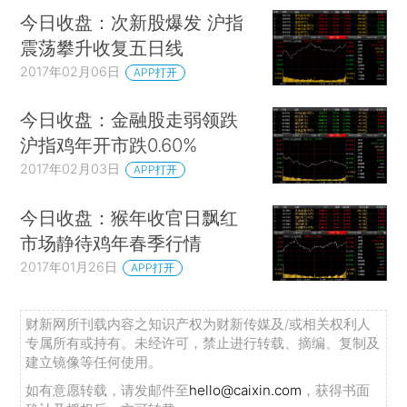
今日收盘：次新股爆发 沪指
震荡攀升收复五日线
2017年02月06日
APP打开
今日收盘：金融股走弱领跌
沪指鸡年开市跌0.60%
2017年02月03日
APP打开
今日收盘：猴年收官日飘红
市场静待鸡年春季行情
2017年01月26日
APP打开
财新网所刊载内容之知识产权为财新传媒及/或相关权利人
专属所有或持有。未经许可，禁止进行转载、摘编、复制及
建立镜像等任何使用。
如有意愿转载，请发邮件至
hello@caixin.com
，获得书面