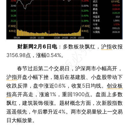
财新网2月6日电
：多数板块飘红，
沪指
收报
3156.98点，涨幅0.54%。
春节过后第二个交易日，沪深两市小幅高开，
沪指
开盘小幅下挫，随后在基建股、小盘股带动下
收跌反弹，盘中涨近0.6%，收复5日均线。
创业板
指
高开高走，涨逾1%，重回1900点。盘面上多数
飘红，建筑装饰领涨。题材概念方面，次新股指数
遥遥领先，午后攀升近4%。两市交易量较上一交易
日大幅放量。