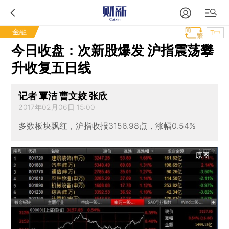
金融
T中
今日收盘：次新股爆发 沪指震荡攀
升收复五日线
记者 覃洁 曹文姣 张欣
2017年02月06日 15:00
多数板块飘红，沪指收报3156.98点，涨幅0.54%
原图