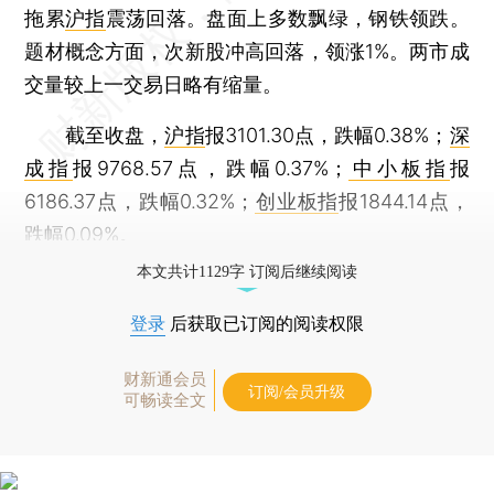
拖累
沪指
震荡回落。盘面上多数飘绿，钢铁领跌。
题材概念方面，次新股冲高回落，领涨1%。两市成
交量较上一交易日略有缩量。
截至收盘，
沪指
报3101.30点，跌幅0.38%；
深
成指
报9768.57点，跌幅0.37%；
中小板指
报
6186.37点，跌幅0.32%；
创业板指
报1844.14点，
跌幅0.09%。
本文共计1129字 订阅后继续阅读
登录
后获取已订阅的阅读权限
财新通会员
订阅/会员升级
可畅读全文