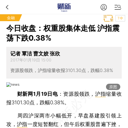
金融
T中
今日收盘：权重股集体走低 沪指震
荡下跌0.38%
记者 覃洁 曹文姣 张欣
2017年01月19日 15:00
资源股领跌，沪指缩量收报3101.30点，跌幅0.38%
原图
财新网1月19日电
：资源股领跌，
沪指
缩量收
报3101.30点，跌幅0.38%。
周四沪深两市小幅低开，早盘基建股引领上
攻，
沪指
一度短暂翻红，但午后权重股普遍下挫，