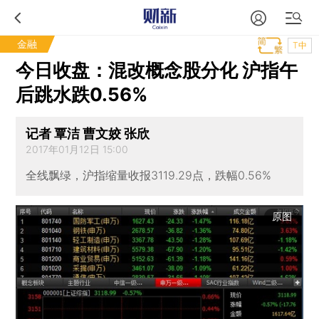
金融
T中
今日收盘：混改概念股分化 沪指午
后跳水跌0.56%
记者 覃洁 曹文姣 张欣
2017年01月12日 15:00
全线飘绿，沪指缩量收报3119.29点，跌幅0.56%
原图