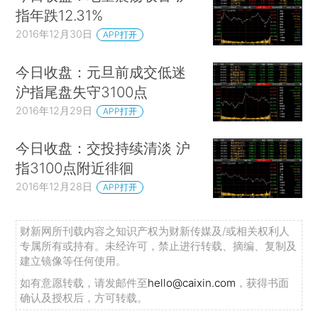
指年跌12.31%
2016年12月30日
APP打开
今日收盘：元旦前成交低迷
沪指尾盘失守3100点
2016年12月29日
APP打开
今日收盘：交投持续清淡 沪
指3100点附近徘徊
2016年12月28日
APP打开
财新网所刊载内容之知识产权为财新传媒及/或相关权利人
专属所有或持有。未经许可，禁止进行转载、摘编、复制及
建立镜像等任何使用。
如有意愿转载，请发邮件至
hello@caixin.com
，获得书面
确认及授权后，方可转载。