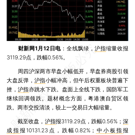
财新网1月12日电
：全线飘绿，
沪指
缩量收报
3119.29点，跌幅0.56%。
周四沪深两市早盘小幅低开，早盘券商股引领
大盘反弹，
沪指
小幅冲高，但午后权重板块普遍下
挫，
沪指
亦跳水下跌。盘面上全线下跌，国防军工
继续回调领跌。题材概念方面，粤港澳自贸区领
跌。两市交投清淡，较上一交易日大幅缩量。
截至收盘，
沪指
报3119.29点，跌幅0.56%；
深
成指
报10131.23点，跌幅0.82%；
中小板指
报