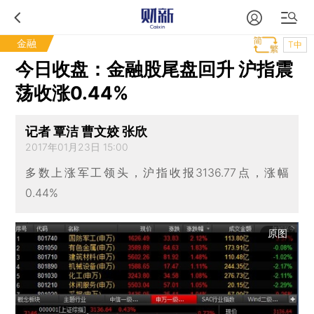
金融
T中
今日收盘：金融股尾盘回升 沪指震
荡收涨0.44%
记者 覃洁 曹文姣 张欣
2017年01月23日 15:00
多数上涨军工领头，沪指收报3136.77点，涨幅
0.44%
原图