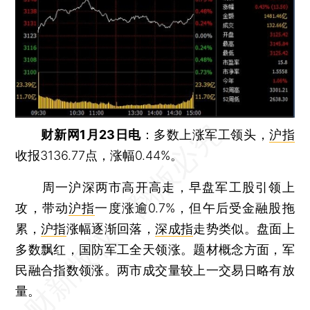
财新网1月23日电
：多数上涨军工领头，
沪指
收报3136.77点，涨幅0.44%。
周一沪深两市高开高走，早盘军工股引领上
攻，带动
沪指
一度涨逾0.7%，但午后受金融股拖
累，
沪指
涨幅逐渐回落，
深成指
走势类似。盘面上
多数飘红，国防军工全天领涨。题材概念方面，军
民融合指数领涨。两市成交量较上一交易日略有放
量。