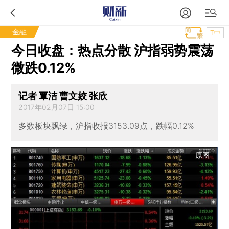
金融
T中
今日收盘：热点分散 沪指弱势震荡
微跌0.12%
记者 覃洁 曹文姣 张欣
2017年02月07日 15:00
多数板块飘绿，沪指收报3153.09点，跌幅0.12%
原图