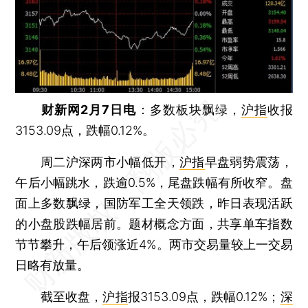
财新网2月7日电
：多数板块飘绿，
沪指
收报
3153.09点，跌幅0.12%。
周二沪深两市小幅低开，
沪指
早盘弱势震荡，
午后小幅跳水，跌逾0.5%，尾盘跌幅有所收窄。盘
面上多数飘绿，国防军工全天领跌，昨日表现活跃
的小盘股跌幅居前。题材概念方面，共享单车指数
节节攀升，午后领涨近4%。两市交易量较上一交易
日略有放量。
截至收盘，
沪指
报3153.09点，跌幅0.12%；
深