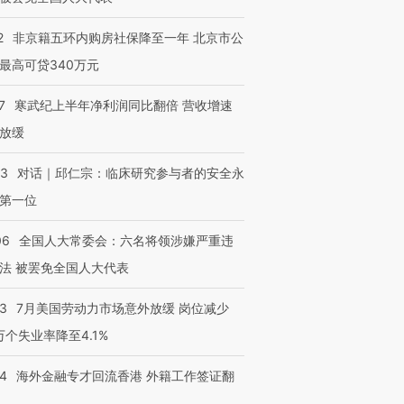
2
非京籍五环内购房社保降至一年 北京市公
最高可贷340万元
7
寒武纪上半年净利润同比翻倍 营收增速
放缓
53
对话｜邱仁宗：临床研究参与者的安全永
第一位
06
全国人大常委会：六名将领涉嫌严重违
法 被罢免全国人大代表
43
7月美国劳动力市场意外放缓 岗位减少
3万个失业率降至4.1%
14
海外金融专才回流香港 外籍工作签证翻