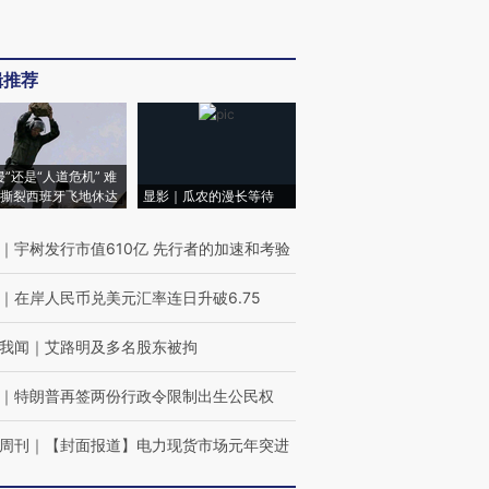
辑推荐
侵”还是“人道危机” 难
撕裂西班牙飞地休达
显影｜瓜农的漫长等待
｜
宇树发行市值610亿 先行者的加速和考验
｜
在岸人民币兑美元汇率连日升破6.75
我闻
｜
艾路明及多名股东被拘
｜
特朗普再签两份行政令限制出生公民权
周刊
｜
【封面报道】电力现货市场元年突进