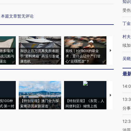
知识
受伤
本篇文章暂无评论
丁金
村夫
续加
致多瑙河
加沙上百万流离失所者困
视线｜HYROX的吸金
马航飞行员
二战沉船与
于“塑料烤箱” 高温引发健
术：是什么让中产们甘
粒摇头丸 尿
吴晓
露出
康危机
心“花钱找虐”？
毒品
最
14:
【推广】走
13:
找100种
【特别呈现】澳门全力探
【特别呈现】《东莞，人
会，让数智科
式·第一对
索葡语国家新渠道
间便利店》倾情上线
业
分事
12:
涉罪