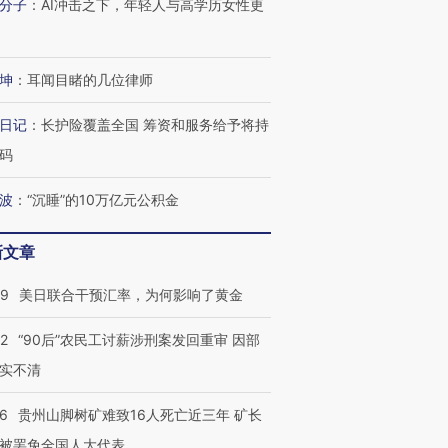
分子
：
AI冲击之下，年轻人与高学历女性更
坤
：
耳闻目睹的几位律师
日记
：
长护险覆盖全国 筹资和服务给予将持
码
跨国走私7万
视线｜被称为“蟑螂”的印
视线｜“入侵”还是“人道危
检体内含3种
度Z世代 用街头抗争将教
机”？难民潮撕裂西班牙
秘鲁纳斯
波
：
“沉睡”的10万亿元公积金
育部长拱下台
飞地休达
13人遇难
新文章
09
美日联合干预汇率，为何影响了黄金
进第四届链博
【商旅对话】华住集团
32
“90后”农民工讨薪涉刑案发回重审 因部
技“链”接产
【特别呈现】寻找100种
CFO：不靠规模取胜，华
【特别呈
有意思的生活方式·第三对
住三大增长引擎是什么？
有意思的
实不清
36
贵州山脚树矿难致16人死亡近三年 矿长
被罢免全国人大代表