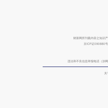
财新网所刊载内容之知识产
京ICP证090880号
违法和不良信息举报电话（涉网络暴力有
关