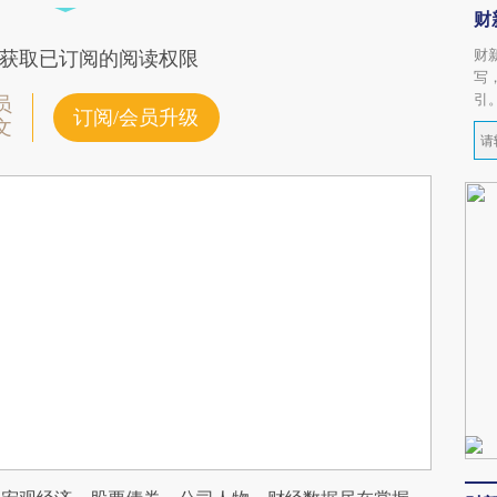
财
财
获取已订阅的阅读权限
写
引
员
订阅/会员升级
文