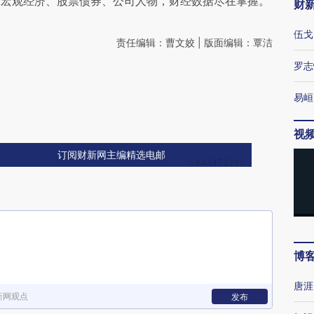
阅宏观经济、股票债券、公司人物，财经数据尽在掌握。
财
伍戈
责任编辑：曹文姣 | 版面编辑：覃洁
罗志
易峘
视
订阅财新网主编精选电邮
博
唐涯
新网观点
发布