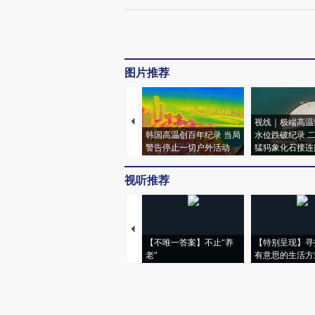
图片推荐
视线｜极端高温
韩国高温创百年纪录 当局
水位跌破纪录 
警告停止一切户外活动
猛犸象化石接连
视听推荐
【不唯一答案】不止“养
【特别呈现】寻
老”
有意思的生活方