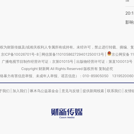
20:1
影响
权为财新传媒及/或相关权利人专属所有或持有。未经许可，禁止进行转载、摘编、
京ICP备10026701号-8
|
网信算备110105862729401250013号
|
京公网安备 11
广播电视节目制作经营许可证：京第01015号
|
出版物经营许可证：第直100013号
Copyright 财新网 All Rights Reserved 版权所有 复制必究
害信息举报、未成年人举报、谣言信息）：010-85905050 13195200605 举报邮
于我们
|
加入我们
|
啄木鸟公益基金会
|
意见与反馈
|
提供新闻线索
|
联系我们
|
友情