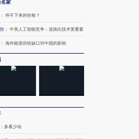
新名家
：
停不下来的价格？
恒
：
中美人工智能竞争：道路比技术更重要
：
海外能源供给缺口对中国的影响
频
客
：
多看少动