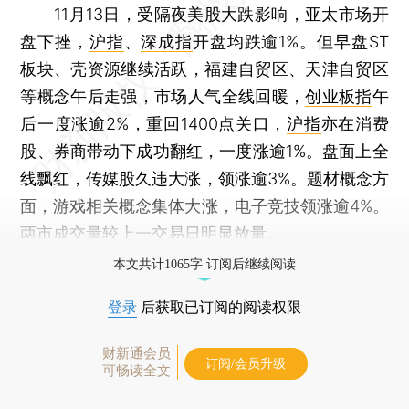
11月13日，受隔夜美股大跌影响，亚太市场开
盘下挫，
沪指
、
深成指
开盘均跌逾1%。但早盘ST
板块、壳资源继续活跃，福建自贸区、天津自贸区
等概念午后走强，市场人气全线回暖，
创业板指
午
后一度涨逾2%，重回1400点关口，
沪指
亦在消费
股、券商带动下成功翻红，一度涨逾1%。盘面上全
线飘红，传媒股久违大涨，领涨逾3%。题材概念方
面，游戏相关概念集体大涨，电子竞技领涨逾4%。
两市成交量较上一交易日明显放量。
本文共计1065字 订阅后继续阅读
登录
后获取已订阅的阅读权限
财新通会员
订阅/会员升级
可畅读全文