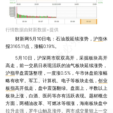
行情数据由财新数据+提供
财新网5月10日电
：石油股延续涨势，
沪指
休
报3165.11点，涨幅0.19%。
5月10日，沪深两市双双高开，采掘板块高开
高走，前一交易日表现活跃的油气板块延续涨势，
沪指
早盘震荡整理，一度涨0.5%，午市休盘前涨幅
略有收窄。军工、计算机、电子等板块走低，
创业
板指
高开低走，盘中震荡翻绿。盘面上，半数以上
板块上涨，白酒、医药等亦有活跃表现。题材概念
方面，两桶油改革、可燃冰等领涨，海南板块盘中
拉升走强，罗牛山触及涨停。两市成交量较上一交