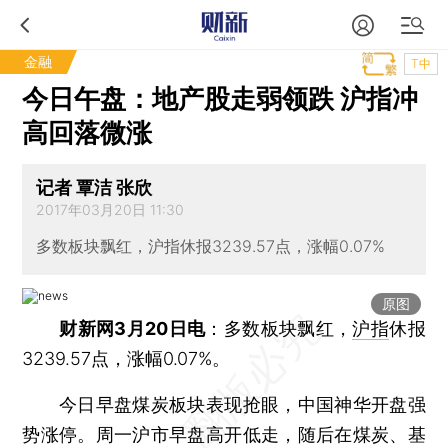
金融
T中
今日午盘：地产股走弱领跌 沪指冲
高回落微涨
记者 覃洁 张欣
2017年03月20日 11:30
多数板块飘红，沪指休报3239.57点，涨幅0.07%
原图
财新网3月20日电
：多数板块飘红，
沪指
休报
3239.57点，涨幅0.07%。
今日早盘煤炭板块表现抢眼，中国神华开盘强
势涨停。周一沪市早盘高开低走，随后在煤炭、基