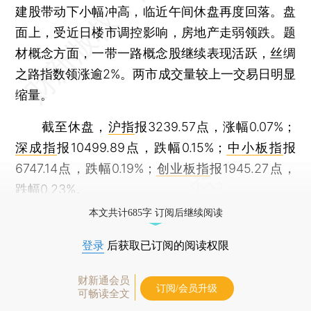
建股带动下小幅冲高，临近午间休盘再度回落。盘
面上，受近日楼市调控影响，房地产走弱领跌。题
材概念方面，一带一路概念股继续表现活跃，丝绸
之路指数领涨逾2%。两市成交量较上一交易日明显
缩量。
截至休盘，
沪指
报3239.57点，涨幅0.07%；
深成指
报10499.89点，跌幅0.15%；
中小板指
报
6747.14点，跌幅0.19%；
创业板指
报1945.27点，
跌幅0.23%。
本文共计685字 订阅后继续阅读
登录
后获取已订阅的阅读权限
财新通会员
订阅/会员升级
可畅读全文