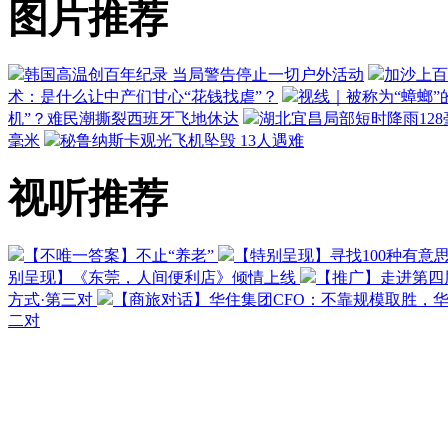
图片推荐
韩国高温创百年纪录 当局警告停止一切户外活动
加沙上百
术：是什么让中产们甘心“花钱找虐”？
视线｜被称为“蟑螂”
机”？难民潮撕裂西班牙飞地休达
湖北宜昌局部短时降雨128毫
毫米
秘鲁纳斯卡观光飞机坠毁 13人遇难
视听推荐
【不唯一答案】不止“养老”
【特别呈现】寻找100种有意
别呈现】《东莞，人间便利店》倾情上线
【推广】走进第四
方式·第三对
【商旅对话】华住集团CFO：不靠规模取胜，
二对