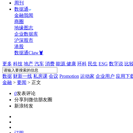
周刊
数据通
金融我闻
商圈
地缘图志
企业数据库
沪深股市
港股
数据通Claw🦞
更多
科技
地产
汽车
消费
能源
健康
环科
民生
ESG
数字说
比
数据
财新一线
私房课
会议
Promotion
运动家
企业用户
应用下
金融
>
要闻
>
正文
0
发表评论
分享到微信朋友圈
新浪转发
订阅