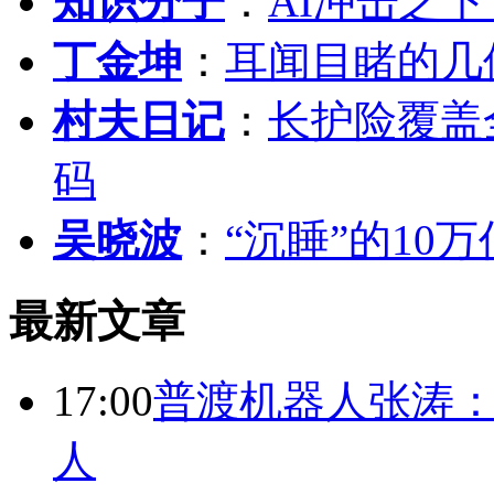
知识分子
：
AI冲击之
丁金坤
：
耳闻目睹的几
村夫日记
：
长护险覆盖
码
吴晓波
：
“沉睡”的10
最新文章
17:00
普渡机器人张涛
人