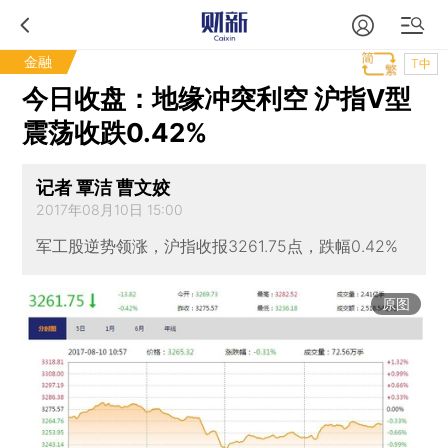
金融
T中
今日收盘：地缘冲突利空 沪指V型
震荡收跌0.42%
记者 覃洁 曹文姣
2017年08月10日 15:00
军工股逆势领涨，沪指收报3261.75点，跌幅0.42%
原图