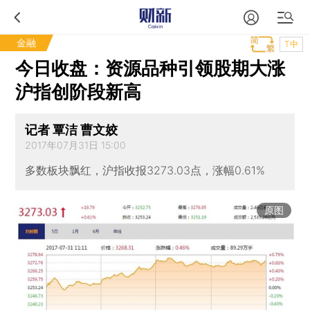
金融
T中
今日收盘：资源品种引领股期大涨
沪指创阶段新高
记者 覃洁 曹文姣
2017年07月31日 15:00
多数板块飘红，沪指收报3273.03点，涨幅0.61%
原图