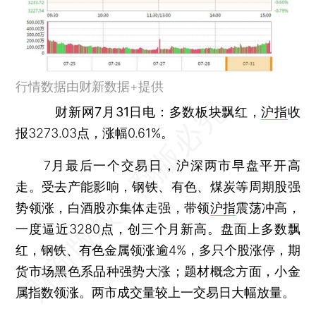
行情数据由财新数据+提供
财新网7月31日电
：多数板块飘红，
沪指
收
报3273.03点，涨幅0.61%。
7月最后一个交易日，沪深两市早盘平开高
走。受去产能影响，钢铁、有色、煤炭等周期股强
势领涨，白酒股亦集体走强，带领
沪指
震荡冲高，
一度逼近3280点，创三个月新高。盘面上多数飘
红，钢铁、有色金属领涨逾4%，多只个股涨停，期
货市场黑色系品种强势大涨；题材概念方面，小金
属指数领涨。两市成交量较上一交易日大幅放量。