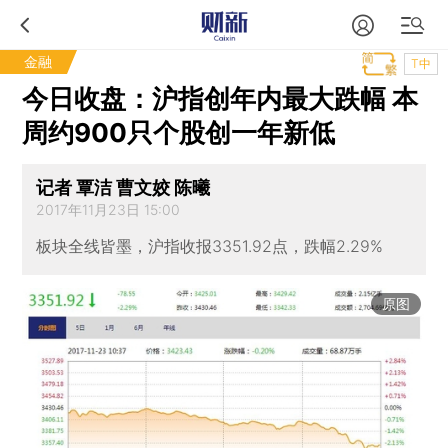
金融
T中
今日收盘：沪指创年内最大跌幅 本
周约900只个股创一年新低
记者 覃洁 曹文姣 陈曦
2017年11月23日 15:00
板块全线皆墨，沪指收报3351.92点，跌幅2.29%
原图