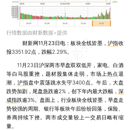
行情数据由财新数据+提供
财新网11月23日电
：板块全线皆墨，
沪指
收
报3351.92点，跌幅2.29%。
11月23日沪深两市早盘双双低开，家电、白酒
等白马股重挫，题材股集体走弱，市场上热点退
潮，
沪指
盘中震荡跳水失守3400点。午后，大盘
跌势加剧，尾盘急跌逾2%，创下年内最大跌幅，
深
成指
跌逾3%。盘面上，行业板块全线皆墨，早盘走
势较强的周期、银行等板块午后纷纷回落，保险、
券商持续下挫。两市成交量较上一交易日略有缩
量。