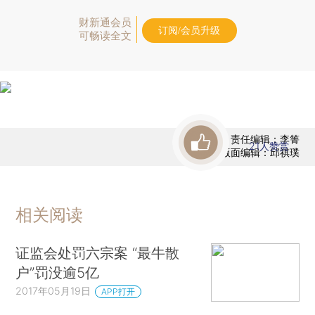
财新通会员
订阅/会员升级
可畅读全文
责任编辑：李箐
21
人赞赏
版面编辑：邱祺璞
相关阅读
证监会处罚六宗案 “最牛散
户”罚没逾5亿
2017年05月19日
APP打开