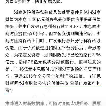
风险管控能力，防止新增风险。
浙商财险侨兴私募债风险处置案件具体指浙商
财险为本息11.46亿元侨兴私募债提供信用保证保险
担保，并由广发银行惠州分行就11.46亿元本息向浙
商财险提供保函担保，但在侨兴债到期违约后，浙
商财险持保函上门时，广发银行惠州分行称保函系
伪造。由于侨兴债进过招财宝平台分拆后，牵涉者
众，为稳定投资者，浙商财险先行已经预赔付3.66
亿元，后续7.8亿元也将分期预赔付。值得注意的
是，11.46亿元本息赔付几乎和浙商财险的净资产相
当，更是2015年全公司全年利润的20倍。（详见
财新网“
浙商财险公告赔付侨兴债 希望广发银行担
责
”）
推荐进入
财新数据库
，可随时查阅宏观经济、股票