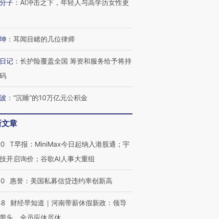
分子
：
AI冲击之下，年轻人与高学历女性更
坤
：
耳闻目睹的几位律师
日记
：
长护险覆盖全国 筹资和服务给予将持
码
跨国走私7万
视线｜HY
检体内含3种
泽连斯基密集出访美英 索
秘鲁纳斯卡观光飞机坠毁
术：是什
波
：
“沉睡”的10万亿元公积金
要防空导弹“救急”
13人遇难
心“花钱找
新文章
20
T早报：MiniMax今日起纳入港股通；宇
进第四届链博
【商旅对话】华住集团
技开启询价；谷歌AI人事大重组
技“链”接产
【特别呈现】寻找100种
CFO：不靠规模取胜，华
【特别呈
有意思的生活方式·第三对
住三大增长引擎是什么？
有意思的
30
惠誉：美国私募信贷违约率创新高
48
财经早知道｜河南带薪休假新政：领导
带头，全员应休尽休