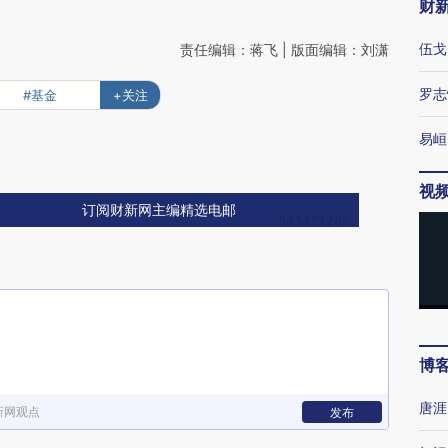
财
伍戈
责任编辑：蒋飞 | 版面编辑：刘潇
罗志
#基金
+关注
易峘
视
订阅财新网主编精选电邮
博
唐涯
新网观点
发布