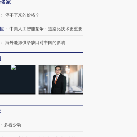
新名家
：
停不下来的价格？
恒
：
中美人工智能竞争：道路比技术更重要
：
海外能源供给缺口对中国的影响
频
客
：
多看少动