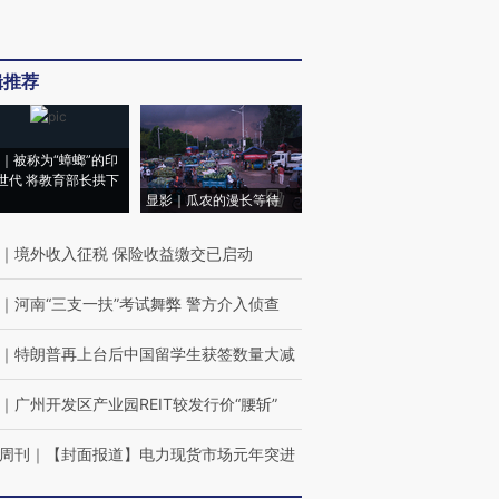
辑推荐
｜被称为“蟑螂”的印
世代 将教育部长拱下
显影｜瓜农的漫长等待
｜
境外收入征税 保险收益缴交已启动
｜
河南“三支一扶”考试舞弊 警方介入侦查
｜
特朗普再上台后中国留学生获签数量大减
｜
广州开发区产业园REIT较发行价“腰斩”
周刊
｜
【封面报道】电力现货市场元年突进