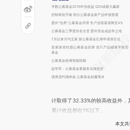
半数公募基金2016年负收益 QDII成最大赢家
控制审批节奏 部分公募基金新产品申报暂缓
委外“包养”公募基金停滞 专户业绩基准降至4%
公募基金三季度排名生变 委外资金成必争之地
7月以来月均五家 新公募基金扎堆申请准生证
首家港资控股公募基金挂牌 首只产品瞄准平衡型
基金
公募基金抢滩智能投顾
赵学军：公募基金要服务实体经济
债券违约潮来临 公募基金如履薄冰
计取得了32.33%的较高收益外
累计收益都在1%以下。
本文共