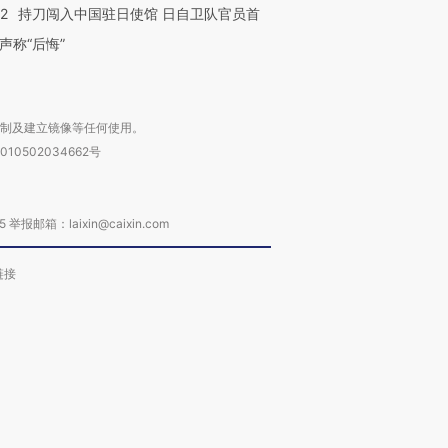
42
持刀闯入中国驻日使馆 日自卫队官员首
声称“后悔”
复制及建立镜像等任何使用。
010502034662号
箱：laixin@caixin.com
链接