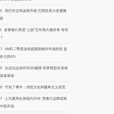
05
美巴外交风波再升级 巴西驻美大使遭撤
签
5
多家银行再度“上架”五年期大额存单 有何
？
37
AMD二季度业绩超预期难抑市场担忧 盘
价大跌8%
25
从边玩边创作到3D建模 世界模型在游戏
加速落地
09
竹知了事件：传统文化和建构主义迷思
47
上汽通用合资续约20年 雪佛兰品牌或将
中国市场