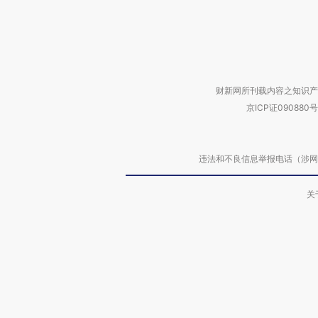
财新网所刊载内容之知识产
京ICP证090880号
违法和不良信息举报电话（涉网络暴力有
关