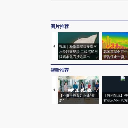
图片推荐
视线｜极端高温致多瑙河
水位跌破纪录 二战沉船与
韩国高温创百年
猛犸象化石接连露出
警告停止一切户
视听推荐
【不唯一答案】不止“养
【特别呈现】寻
老”
有意思的生活方