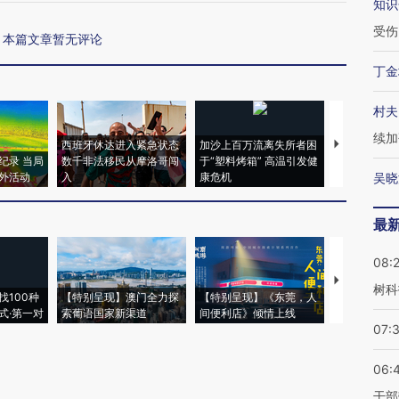
知识
受伤
本篇文章暂无评论
丁金
村夫
续加
西班牙休达进入紧急状态
加沙上百万流离失所者困
马航飞行员
纪录 当局
数千非法移民从摩洛哥闯
于“塑料烤箱” 高温引发健
粒摇头丸 尿
外活动
入
康危机
毒品
吴晓
最
08:
【推广】走
树科
找100种
【特别呈现】澳门全力探
【特别呈现】《东莞，人
会，让数智科
式·第一对
索葡语国家新渠道
间便利店》倾情上线
业
07:
06:
干部