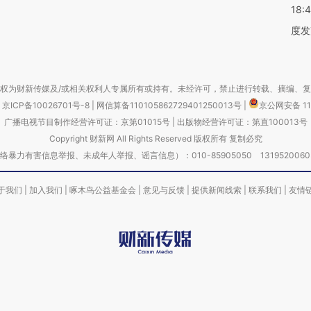
18:
度发
权为财新传媒及/或相关权利人专属所有或持有。未经许可，禁止进行转载、摘编、
京ICP备10026701号-8
|
网信算备110105862729401250013号
|
京公网安备 11
广播电视节目制作经营许可证：京第01015号
|
出版物经营许可证：第直100013号
Copyright 财新网 All Rights Reserved 版权所有 复制必究
害信息举报、未成年人举报、谣言信息）：010-85905050 13195200605 举报邮
于我们
|
加入我们
|
啄木鸟公益基金会
|
意见与反馈
|
提供新闻线索
|
联系我们
|
友情