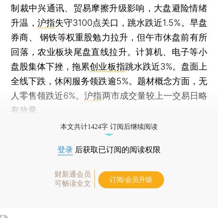
制裁中兴通讯、贸易摩擦升级影响，大盘避险情绪
升温，
沪指
失守3100点关口，跳水跌近1.5%。早盘
券商、 钢铁等权重股勉力拉升，但午市休盘前有所
回落，农业板块尾盘直线拉升。计算机、电子等小
盘股集体下挫，拖累
创业板指
跳水跌近3%。盘面上
全线下跌，休闲服务领跌逾5%。题材概念方面，无
人零售领跌近6%。
沪指
两市成交量较上一交易日略
有放量。
本文共计1424字 订阅后继续阅读
登录
后获取已订阅的阅读权限
财新通会员
订阅/会员升级
可畅读全文