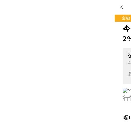
金融
今
2
2
行
幅1
4