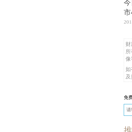
今
市
20
财
所
像
如
及
免