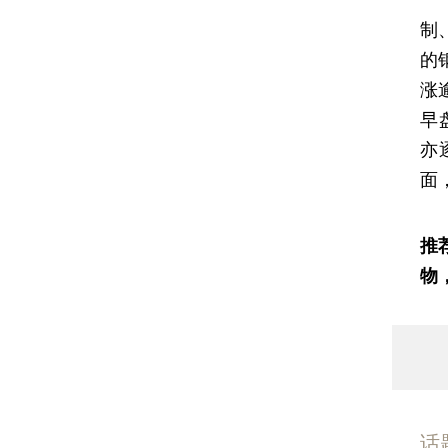
制
的
涨
早
亦
面
推
物
话