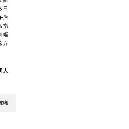
多日
午后
板指
跌幅
念方
司人
陈曦