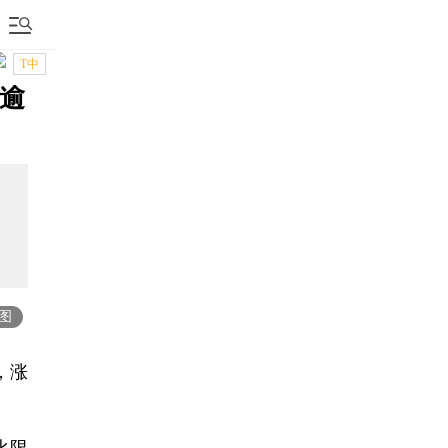
T中
涨逾
图
，涨
比限