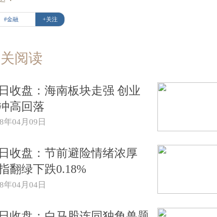
#金融
+关注
相关阅读
日收盘：海南板块走强 创业
冲高回落
18年04月09日
日收盘：节前避险情绪浓厚
指翻绿下跌0.18%
18年04月04日
日收盘：白马股连同独角兽题