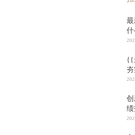
最
什
20
{
夯
20
创
绩
20