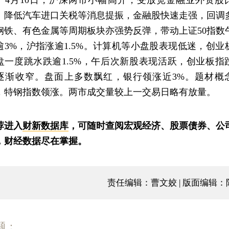
、降低汽车进口关税等消息提振，金融股快速走强，回调
钢铁、有色金属等周期板块亦强势反弹，带动上证50指数
逾3%，沪指涨逾1.5%。计算机等小盘股表现低迷，创业
盘一度跳水跌逾1.5%，午后次新股表现活跃，创业板指
逐渐收窄。盘面上多数飘红，银行领涨近3%。题材概
，特钢指数领涨。两市成交量较上一交易日略有放量。
荐进入
财新数据库
，可随时查阅宏观经济、股票债券、公
，财经数据尽在掌握。
责任编辑：曹文姣 | 版面编辑：
题：