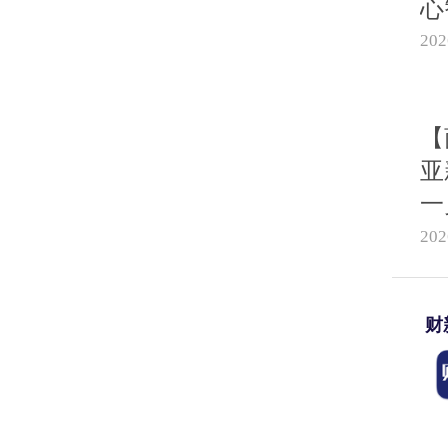
心
20
【
亚
一
20
财