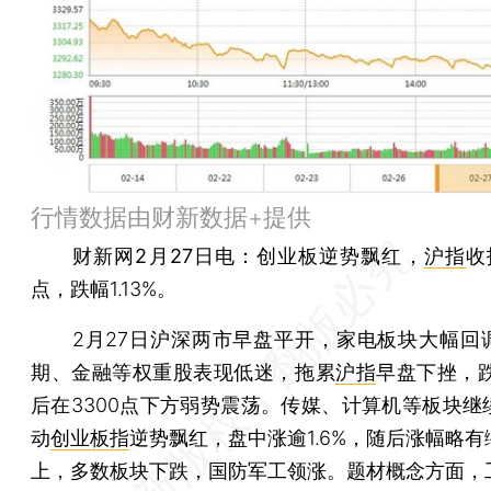
行情数据由财新数据+提供
财新网2月27日电
：创业板逆势飘红，
沪指
收
点，跌幅1.13%。
2月27日沪深两市早盘平开，家电板块大幅回
期、金融等权重股表现低迷，拖累
沪指
早盘下挫，跌
后在3300点下方弱势震荡。传媒、计算机等板块继
动
创业板指
逆势飘红，盘中涨逾1.6%，随后涨幅略
上，多数板块下跌，国防军工领涨。题材概念方面，