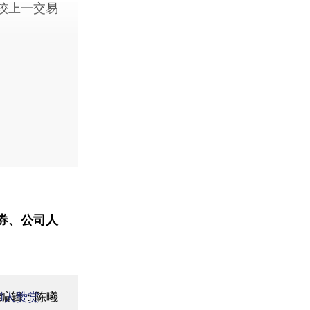
较上一交易
券、公司人
面编辑：陈曦
1
人赞赏