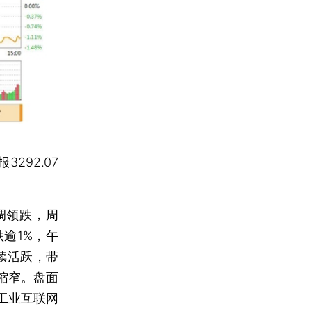
报3292.07
调领跌，周
逾1%，午
续活跃，带
有缩窄。盘面
工业互联网