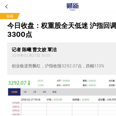
金融
今日收盘：权重股全天低迷 沪指回
3300点
记者 陈曦 曹文姣 覃洁
2018年02月27日 15:00
创业板逆势飘红，沪指收报3292.07点，跌幅1.13%