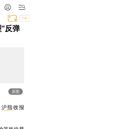
T中
”反弹
原图
，
沪指
收报