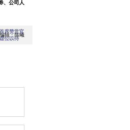
券、公司人
首席赞赏官
面编辑：陈曦
虚位以待