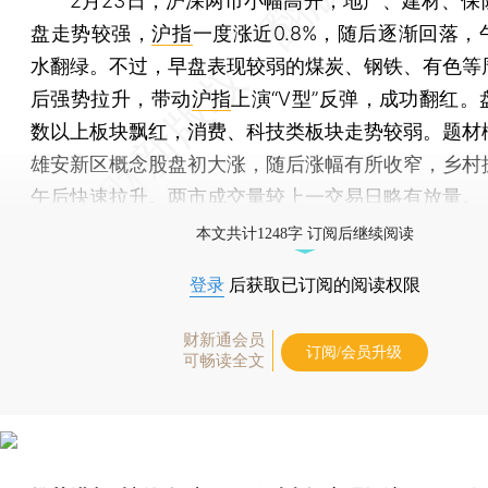
2月23日，沪深两市小幅高开，地产、建材、保
盘走势较强，
沪指
一度涨近0.8%，随后逐渐回落，
水翻绿。不过，早盘表现较弱的煤炭、钢铁、有色等
后强势拉升，带动
沪指
上演“V型”反弹，成功翻红。
数以上板块飘红，消费、科技类板块走势较弱。题材
雄安新区概念股盘初大涨，随后涨幅有所收窄，乡村
午后快速拉升。两市成交量较上一交易日略有放量。
本文共计1248字 订阅后继续阅读
登录
后获取已订阅的阅读权限
财新通会员
订阅/会员升级
可畅读全文