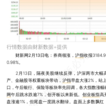
行情数据由财新数据+提供
财新网2月13日电
：券商领涨，
沪指
收报3184
0.98%。
2月13日，隔夜美股继续反弹，沪深两市大幅
产、金融股等权重板块带动，
沪指
早盘大涨2%，站上
口，午后银行、保险等板块率先回调，各大指数涨幅
网
午后跳水跌逾7%，创开板以来新低。
创业板指
高
盘涨逾1%，但尾盘一度跳水翻绿。盘面上多数飘红