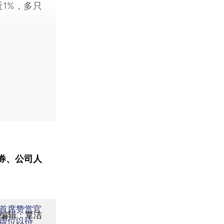
1%，多只
券、公司人
首席赞赏官
面编辑：覃洁
虚位以待