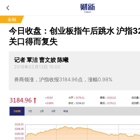
金融
今日收盘：创业板指午后跳水 沪指3
关口得而复失
记者 覃洁 曹文姣 陈曦
2018年02月13日 15:00
券商领涨，沪指收报3184.96点，涨幅0.98%