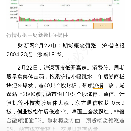
行情数据由财新数据+提供
财新网2月22电
：期货概念领涨，
沪指
收报
2804.23点，涨幅1.91%。
2月22日，沪深两市低开高走。消费股、周期
股早盘集体走弱，拖累
沪指
小幅跳水，午后券商板
块迎来爆发，逾40只个股封板，带领
沪指
上攻，尾
盘站上2800点，两市逾140只个股涨停。通信、计
算机等科技类股集体大涨，
东方通信
收获10天9
板，
创业板指
午后涨逾3%。盘面上全线飘红，非银
金融领涨逾6%。题材概念方面，期货概念领涨逾
6%。两市成交量较上一交易日略有放量。