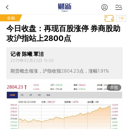
金融
T中
今日收盘：再现百股涨停 券商股助
攻沪指站上2800点
记者 陈曦 覃洁
2019年02月22日 15:00
期货概念领涨，沪指收报2804.23点，涨幅1.91%
原图