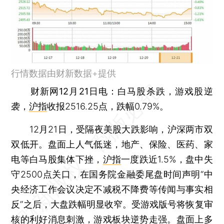
行情数据由财新数据+提供
财新网12月21日电
：白马股杀跌，游戏股逆
袭，
沪指
收报2516.25点，跌幅0.79%。
12月21日，受隔夜美股大跌影响，沪深两市双
双低开。盘面上人气低迷，地产、保险、医药、家
电等白马股集体下挫，
沪指
一度跌近1.5%，盘中失
守2500点关口，在国务院金融委尾盘时间声明“中
央经济工作会议决定不减税不降费等传闻与事实相
反”之后，大盘跌幅明显收窄。受游戏版号将恢复审
核的利好消息刺激，游戏板块逆势走强。盘面上多