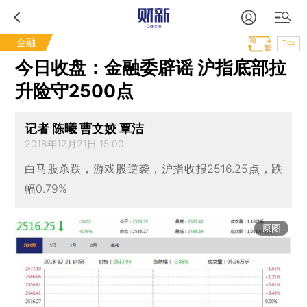
金融
T中
今日收盘：金融委辟谣 沪指底部拉
升险守2500点
记者 陈曦 曹文姣 覃洁
2018年12月21日 15:00
白马股杀跌，游戏股逆袭，沪指收报2516.25点，跌
幅0.79%
原图