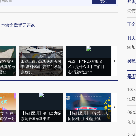
新网观点
发布
知识
受伤
丁金
本篇文章暂无评论
村夫
续加
吴晓
致多瑙河
加沙上百万流离失所者困
视线｜HYROX的吸金
马航飞行员
二战沉船与
于“塑料烤箱” 高温引发健
术：是什么让中产们甘
粒摇头丸 尿
露出
康危机
心“花钱找虐”？
毒品
最
10:
远是
【推广】走
08:
找100种
【特别呈现】澳门全力探
【特别呈现】《东莞，人
会，让数智科
式·第一对
索葡语国家新渠道
间便利店》倾情上线
业
纪违
21: