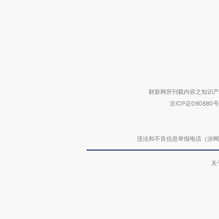
财新网所刊载内容之知识产
京ICP证090880号
违法和不良信息举报电话（涉网络暴力有
关