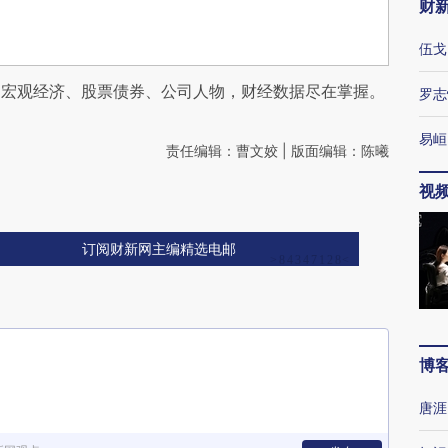
财
伍戈
阅宏观经济、股票债券、公司人物，财经数据尽在掌握。
罗志
易峘
责任编辑：曹文姣 | 版面编辑：陈曦
视
订阅财新网主编精选电邮
博
唐涯