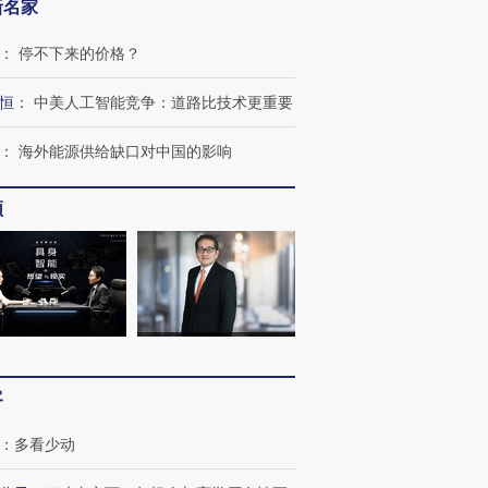
新名家
：
停不下来的价格？
恒
：
中美人工智能竞争：道路比技术更重要
：
海外能源供给缺口对中国的影响
频
客
：
多看少动