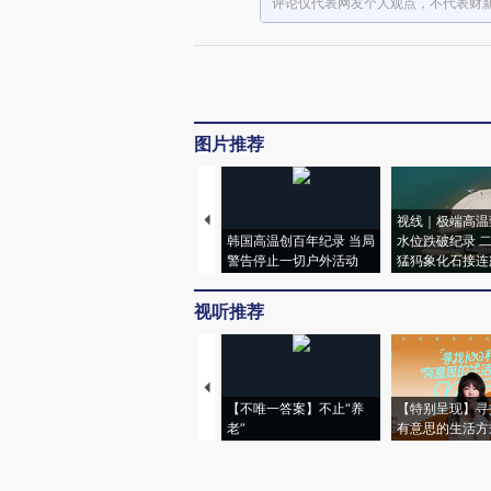
评论仅代表网友个人观点，不代表财
图片推荐
视线｜极端高温
韩国高温创百年纪录 当局
水位跌破纪录 
警告停止一切户外活动
猛犸象化石接连
视听推荐
【不唯一答案】不止“养
【特别呈现】寻
老”
有意思的生活方