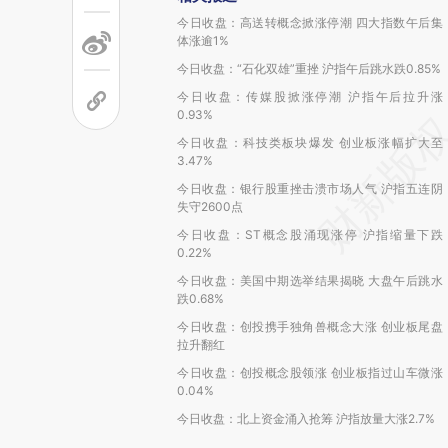
今日收盘：高送转概念掀涨停潮 四大指数午后集
体涨逾1%
今日收盘：“石化双雄”重挫 沪指午后跳水跌0.85%
今日收盘：传媒股掀涨停潮 沪指午后拉升涨
0.93%
今日收盘：科技类板块爆发 创业板涨幅扩大至
3.47%
今日收盘：银行股重挫击溃市场人气 沪指五连阴
失守2600点
今日收盘：ST概念股涌现涨停 沪指缩量下跌
0.22%
今日收盘：美国中期选举结果揭晓 大盘午后跳水
跌0.68%
今日收盘：创投携手独角兽概念大涨 创业板尾盘
拉升翻红
今日收盘：创投概念股领涨 创业板指过山车微涨
0.04%
今日收盘：北上资金涌入抢筹 沪指放量大涨2.7%