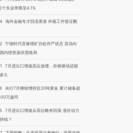
3万个失业率降至4.1%
14
海外金融专才回流香港 外籍工作签证翻
2
宁德时代宜春锂矿仍处停产状态 其动向
国内锂资源供需格局
1
7月进出口增速高位放缓，价格驱动还能
多久
8
央行7月继续增持近20吨黄金 累计储备超
600万盎司
5
7月进出口增速从高位略有回落 涨价动力
持续？
07
下周前瞻：生态环境法典施行；巴西总统