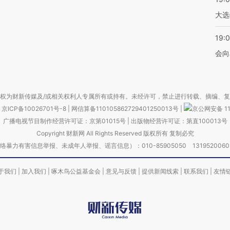
大选
19:0
会向
权为财新传媒及/或相关权利人专属所有或持有。未经许可，禁止进行转载、摘编、
京ICP备10026701号-8
|
网信算备110105862729401250013号
|
京公网安备 11
广播电视节目制作经营许可证：京第01015号
|
出版物经营许可证：第直100013号
Copyright 财新网 All Rights Reserved 版权所有 复制必究
害信息举报、未成年人举报、谣言信息）：010-85905050 13195200605 举报邮
于我们
|
加入我们
|
啄木鸟公益基金会
|
意见与反馈
|
提供新闻线索
|
联系我们
|
友情