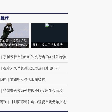
辑推荐
侵”还是“人道危机” 难
撕裂西班牙飞地休达
显影｜瓜农的漫长等待
｜
宇树发行市值610亿 先行者的加速和考验
｜
在岸人民币兑美元汇率连日升破6.75
我闻
｜
艾路明及多名股东被拘
｜
特朗普再签两份行政令限制出生公民权
周刊
｜
【封面报道】电力现货市场元年突进