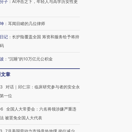
分子
：
AI冲击之下，年轻人与高学历女性更
坤
：
耳闻目睹的几位律师
日记
：
长护险覆盖全国 筹资和服务给予将持
码
波
：
“沉睡”的10万亿元公积金
跨国走私7万
视线｜被称为“蟑螂”的印
视线｜“入侵”还是“人道危
检体内含3种
度Z世代 用街头抗争将教
机”？难民潮撕裂西班牙
秘鲁纳斯
育部长拱下台
飞地休达
13人遇难
新文章
53
对话｜邱仁宗：临床研究参与者的安全永
第一位
进第四届链博
【商旅对话】华住集团
06
全国人大常委会：六名将领涉嫌严重违
技“链”接产
【特别呈现】寻找100种
CFO：不靠规模取胜，华
【特别呈
有意思的生活方式·第三对
住三大增长引擎是什么？
有意思的
法 被罢免全国人大代表
43
7月美国劳动力市场意外放缓 岗位减少