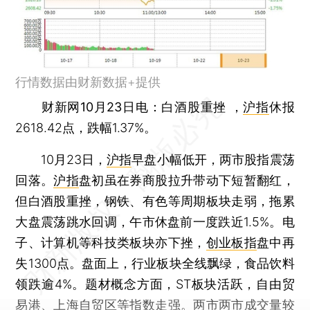
行情数据由财新数据+提供
财新网10月23日电
：白酒股重挫 ，
沪指
休报
2618.42点，跌幅1.37%。
10月23日，
沪指
早盘小幅低开，两市股指震荡
回落。
沪指
盘初虽在券商股拉升带动下短暂翻红，
但白酒股重挫，钢铁、有色等周期板块走弱，拖累
大盘震荡跳水回调，午市休盘前一度跌近1.5%。电
子、计算机等科技类板块亦下挫，
创业板指
盘中再
失1300点。盘面上，行业板块全线飘绿，食品饮料
领跌逾4%。题材概念方面，ST板块活跃，自由贸
易港、上海自贸区等指数走强。两市两市成交量较