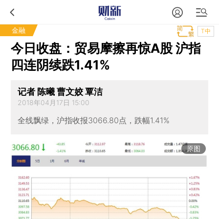
金融
T中
今日收盘：贸易摩擦再惊A股 沪指
四连阴续跌1.41%
记者 陈曦 曹文姣 覃洁
2018年04月17日 15:00
全线飘绿，沪指收报3066.80点，跌幅1.41%
原图