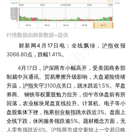
行情数据由财新数据+提供
财新网4月17日电
：全线飘绿，
沪指
收报
3066.80点，跌幅1.41%。
4月17日，沪深两市小幅高开，受美国商务部
制裁中兴通讯、贸易摩擦升级影响，大盘避险情绪
升温，
沪指
失守3100点关口，跳水跌近1.5%。早盘
券商、 钢铁等权重股勉力拉升，但午市休盘前有所
回落，农业板块尾盘直线拉升。计算机、电子等小
盘股集体下挫，拖累
创业板指
跳水跌近3%。盘面上
全线下跌，休闲服务领跌逾5%。题材概念方面，无
人零售领跌近6%。
沪指
两市成交量较上一交易日略