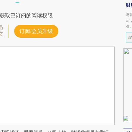
财
财
获取已订阅的阅读权限
写
引
员
订阅/会员升级
文