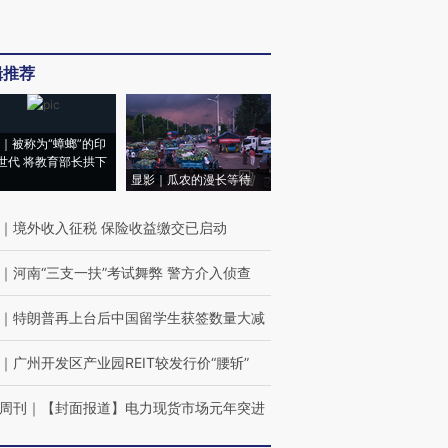
辑推荐
｜被称为“蟑螂”的印
世代 将教育部长拱下
显影｜瓜农的漫长等待
｜
境外收入征税 保险收益缴交已启动
｜
河南“三支一扶”考试舞弊 警方介入侦查
｜
特朗普再上台后中国留学生获签数量大减
｜
广州开发区产业园REIT较发行价“腰斩”
周刊
｜
【封面报道】电力现货市场元年突进