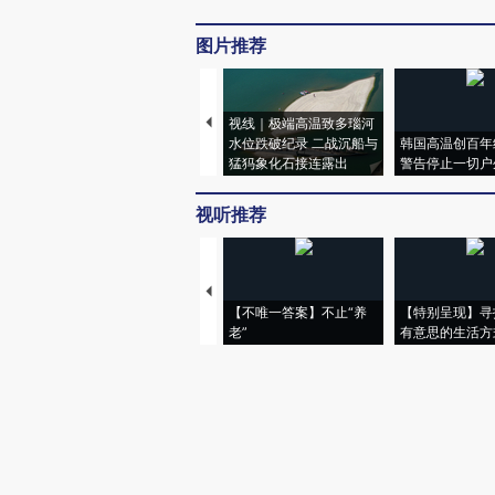
图片推荐
视线｜极端高温致多瑙河
水位跌破纪录 二战沉船与
韩国高温创百年
猛犸象化石接连露出
警告停止一切户
视听推荐
【不唯一答案】不止“养
【特别呈现】寻
老”
有意思的生活方