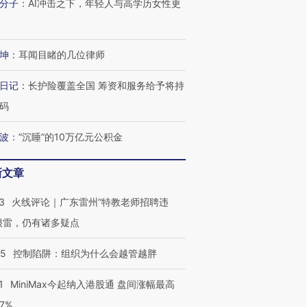
分子
：
AI冲击之下，年轻人与高学历女性更
坤
：
耳闻目睹的几位律师
跨国走私7万
视线｜HY
日记
：
长护险覆盖全国 筹资和服务给予将持
检体内含3种
泽连斯基密集出访美英 索
秘鲁纳斯卡观光飞机坠毁
术：是什
要防空导弹“救急”
13人遇难
心“花钱找
码
波
：
“沉睡”的10万亿元公积金
新文章
进第四届链博
【商旅对话】华住集团
技“链”接产
【特别呈现】寻找100种
CFO：不靠规模取胜，华
【特别呈
3
火线评论｜广东雷州“特教老师招聘违
有意思的生活方式·第三对
住三大增长引擎是什么？
有意思的
很雷，仍有诸多疑点
05
控制陷阱：组织为什么会越管越胖
1
MiniMax今起纳入港股通 盘间涨幅最高
77%