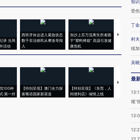
知识
受伤
丁金
西班牙休达进入紧急状态
加沙上百万流离失所者困
马航飞行员
村夫
纪录 当局
数千非法移民从摩洛哥闯
于“塑料烤箱” 高温引发健
粒摇头丸 尿
外活动
入
康危机
毒品
续加
吴晓
最
【推广】走
找100种
【特别呈现】澳门全力探
【特别呈现】《东莞，人
会，让数智科
13:1
式·第一对
索葡语国家新渠道
间便利店》倾情上线
业
规”
13:
12:2
22.