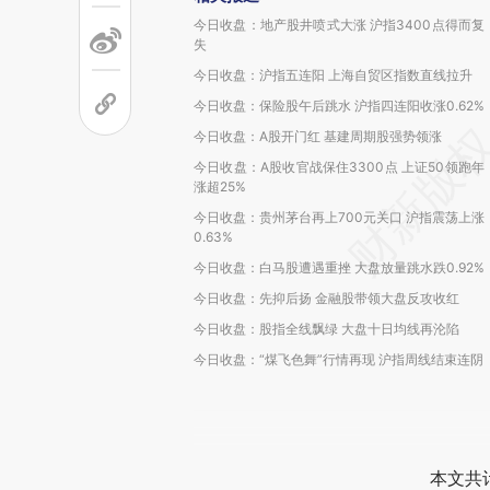
今日收盘：地产股井喷式大涨 沪指3400点得而复
失
今日收盘：沪指五连阳 上海自贸区指数直线拉升
今日收盘：保险股午后跳水 沪指四连阳收涨0.62%
今日收盘：A股开门红 基建周期股强势领涨
今日收盘：A股收官战保住3300点 上证50领跑年
涨超25%
今日收盘：贵州茅台再上700元关口 沪指震荡上涨
0.63%
今日收盘：白马股遭遇重挫 大盘放量跳水跌0.92%
今日收盘：先抑后扬 金融股带领大盘反攻收红
今日收盘：股指全线飘绿 大盘十日均线再沦陷
今日收盘：“煤飞色舞”行情再现 沪指周线结束连阴
本文共计