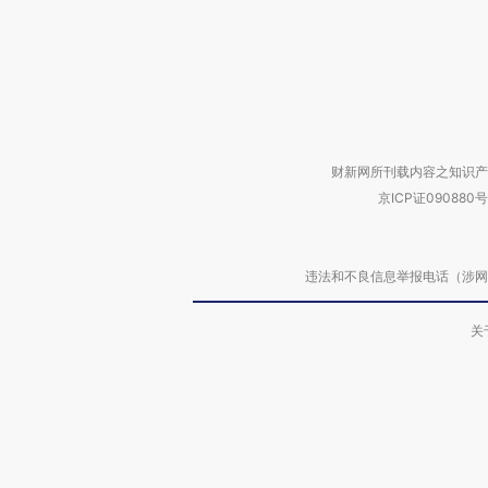
财新网所刊载内容之知识产
京ICP证090880号
违法和不良信息举报电话（涉网络暴力有
关