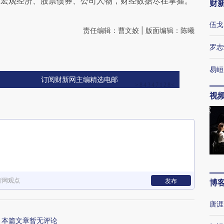
阅宏观经济、股票债券、公司人物，财经数据尽在掌握。
财
伍戈
责任编辑：曹文姣 | 版面编辑：陈曦
罗志
易峘
订阅财新网主编精选电邮
视
新网观点
发布
博
唐涯
本篇文章暂无评论