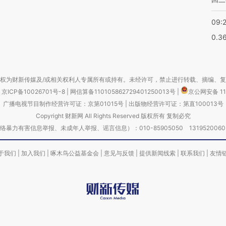
09:
0.3
权为财新传媒及/或相关权利人专属所有或持有。未经许可，禁止进行转载、摘编、
京ICP备10026701号-8
|
网信算备110105862729401250013号
|
京公网安备 11
广播电视节目制作经营许可证：京第01015号
|
出版物经营许可证：第直100013号
Copyright 财新网 All Rights Reserved 版权所有 复制必究
害信息举报、未成年人举报、谣言信息）：010-85905050 13195200605 举报邮
于我们
|
加入我们
|
啄木鸟公益基金会
|
意见与反馈
|
提供新闻线索
|
联系我们
|
友情