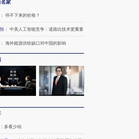
新名家
：
停不下来的价格？
恒
：
中美人工智能竞争：道路比技术更重要
：
海外能源供给缺口对中国的影响
频
客
：
多看少动