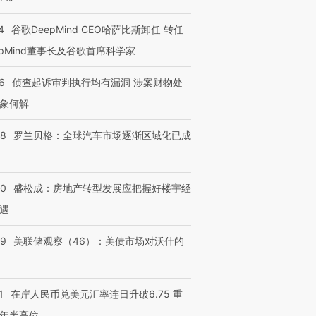
4
谷歌DeepMind CEO哈萨比斯卸任 转任
epMind董事长及谷歌首席科学家
6
侦查起诉审判执行均有漏洞 涉案财物处
象何解
58
罗兰贝格：全球汽车市场逐渐区域化已成
50
盛松成：房地产转型发展应把握好楼宇经
遇
39
美联储观察（46）：美债市场对沃什的
1
在岸人民币兑美元汇率连日升破6.75 重
年半高位