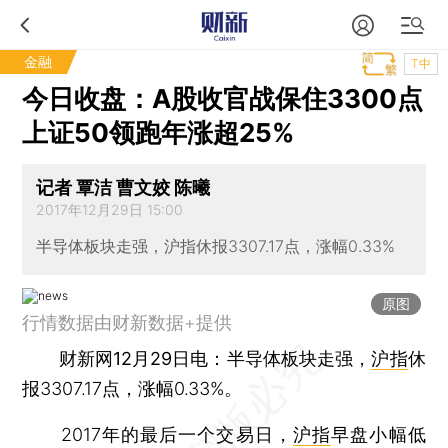
金融
T中
今日收盘：A股收官战保住3300点
上证50领跑年涨超25%
记者 覃洁 曹文姣 陈曦
2017年12月29日 15:00
半导体板块走强，沪指休报3307.17点，涨幅0.33%
原图
行情数据由财新数据+提供
财新网12月29日电
：半导体板块走强，
沪指
休
报3307.17点，涨幅0.33%。
2017年的最后一个交易日，
沪指
早盘小幅低