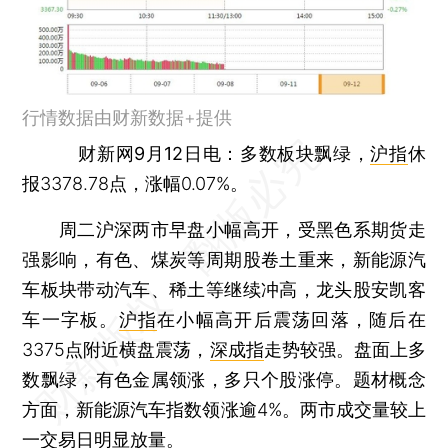
行情数据由财新数据+提供
财新网9月12日电
：多数板块飘绿，
沪指
休
报3378.78点，涨幅0.07%。
周二沪深两市早盘小幅高开，受黑色系期货走
强影响，有色、煤炭等周期股卷土重来，新能源汽
车板块带动汽车、稀土等继续冲高，龙头股安凯客
车一字板。
沪指
在小幅高开后震荡回落，随后在
3375点附近横盘震荡，
深成指
走势较强。盘面上多
数飘绿，有色金属领涨，多只个股涨停。题材概念
方面，新能源汽车指数领涨逾4%。两市成交量较上
一交易日明显放量。