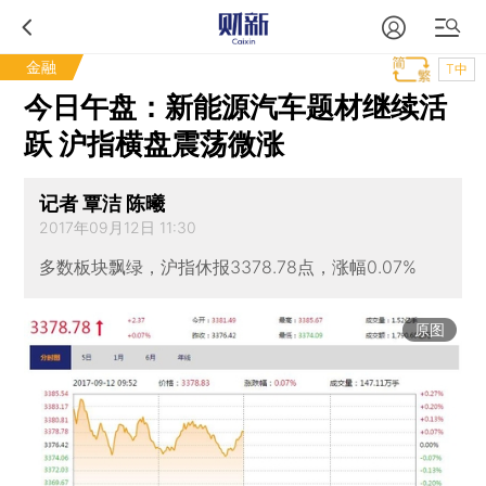
金融
T中
今日午盘：新能源汽车题材继续活
跃 沪指横盘震荡微涨
记者 覃洁 陈曦
2017年09月12日 11:30
多数板块飘绿，沪指休报3378.78点，涨幅0.07%
原图