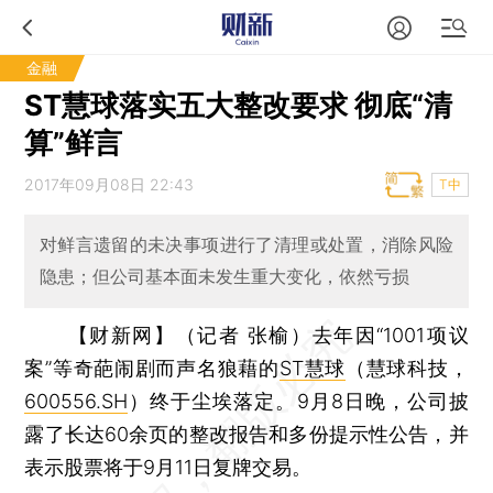
金融
ST慧球落实五大整改要求 彻底“清
算”鲜言
2017年09月08日 22:43
T中
对鲜言遗留的未决事项进行了清理或处置，消除风险
隐患；但公司基本面未发生重大变化，依然亏损
【财新网】（记者 张榆）
去年因“1001项议
案”等奇葩闹剧而声名狼藉的
ST慧球
（慧球科技，
600556.SH
）终于尘埃落定。9月8日晚，公司披
露了长达60余页的整改报告和多份提示性公告，并
表示股票将于9月11日复牌交易。