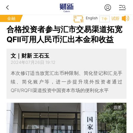
金融
English
试听
T中
合格投资者参与汇市交易渠道拓宽
QFII可用人民币汇出本金和收益
文｜财新 王石玉
2024年07月26日 19:12
本次修订适当放宽汇出币种限制、简化登记和汇兑手
续、简化账户等，进一步提升境外投资者通过
QFII/RQFII渠道投资中国资本市场的便利化水平
原图