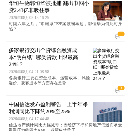
华恒生物郭恒华被批捕 翻出巾帼小
贷2.43亿非吸往事
2026年08月05 13:16:25
时隔六年之后，“巾帼系”P2P案波澜再起，郭恒华为何此时身
陷？
1
多家银行交出个贷综合融资成
本“明白纸” 哪类贷款上限最高
24%？
2026年08月04 21:08:58
各类银行主要在资金成本、运营成本、风险
溢价、获客成本等方面存在差异
3
中国信达发布盈利警告：上半年净
利润同比下降约20%至25%
2026年08月04 17:44:48
信达地产预计同比大幅减亏；因经济下行和房地产低迷而承受
重重压力的四大AMC，业绩依然承压