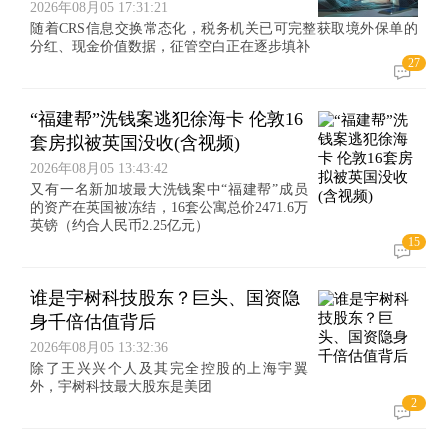
2026年08月05 17:31:21
随着CRS信息交换常态化，税务机关已可完整获取境外保单的
分红、现金价值数据，征管空白正在逐步填补
27
“福建帮”洗钱案逃犯徐海卡 伦敦16
套房拟被英国没收(含视频)
2026年08月05 13:43:42
又有一名新加坡最大洗钱案中“福建帮”成员
的资产在英国被冻结，16套公寓总价2471.6万
英镑（约合人民币2.25亿元）
15
谁是宇树科技股东？巨头、国资隐
身千倍估值背后
2026年08月05 13:32:36
除了王兴兴个人及其完全控股的上海宇翼
外，宇树科技最大股东是美团
2