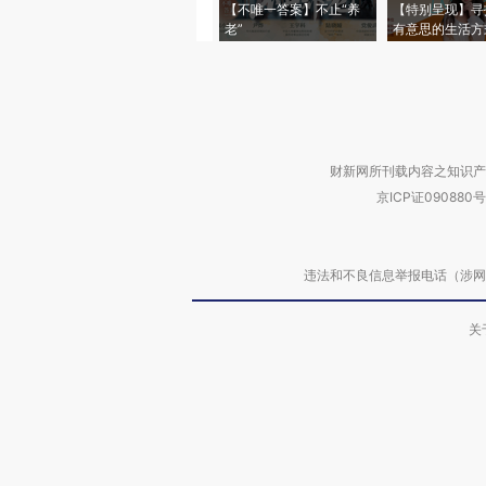
【不唯一答案】不止“养
【特别呈现】寻
老”
有意思的生活方
财新网所刊载内容之知识产
京ICP证090880号
违法和不良信息举报电话（涉网络暴力有
关