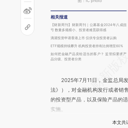
图：IC photo
相关报道
【财新周刊】财新周刊｜公募基金2024年八成扭
亏 数量多规模小、投资者难觅获得感
滴灌投资申请香港上市 仅供专业投资者认购
ETF规模持续攀升 机构投资者持有比例增至60%
如何把金融产品卖给适当的客户？ 监管拟要求产
品分级、投资者分类
2025年7月11日，金监总局
法》），对金融机构发行或者销
的投资型产品，以及保险产品的适当
实施。
本文共计