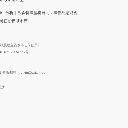
技“链”接产
【特别呈现】寻找100种
CFO：不靠规模取胜，华
【特别呈
有意思的生活方式·第三对
住三大增长引擎是什么？
有意思的
05
分析｜贝森特操盘稳日元，操作巧思能否
美日货币基本面
复制及建立镜像等任何使用。
010502034662号
箱：laixin@caixin.com
链接