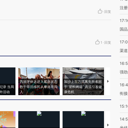
注册
·
回复
17:1
国品
17:
1
·
回复
渠道
16:
强劲
西班牙休达进入紧急状态
加沙上百万流离失所者困
视线｜HYR
16:
纪录 当局
数千非法移民从摩洛哥闯
于“塑料烤箱” 高温引发健
术：是什么
外活动
入
康危机
心“花钱找虐
衔接
15:1
14:
【推广】走
光伏