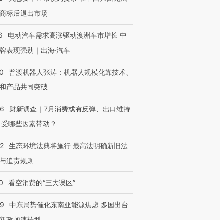
商标后退出市场
6
电动汽车需求高涨驱动澳洲车市增长 中
牌表现强劲｜出海·汽车
00
普渡机器人张涛：机器人规模化靠技术、
和产品共同突破
56
财新调查｜7月消费或有反弹、出口维持
 受哪些因素带动？
OX的吸金
马航飞行员跨国走私7万
视线｜被称为“蟑螂”的印
42
生态环境法典将施行 最高法明确新旧法
让中产们甘
粒摇头丸 尿检体内含3种
度Z世代 用街头抗争将教
秘鲁纳斯
”？
毒品
育部长拱下台
13人遇难
与追责规则
0
看空消费的“三大误区”
59
中东局势催化东南亚能源焦虑 多国出台
进第四届链博
【商旅对话】华住集团
新政加速转型