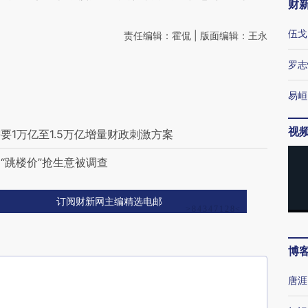
财
伍戈
责任编辑：霍侃 | 版面编辑：王永
罗志
易峘
视
1万亿至1.5万亿增量财政刺激方案
 “跳楼价”抢生意被调查
订阅财新网主编精选电邮
博
唐涯