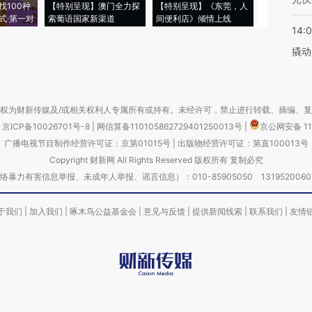
找100种
【特别呈现】澳门全力探
【特别呈现】《东莞，人
会，让数智科
式·第一对
索葡语国家新渠道
间便利店》倾情上线
业
14:
撬动
权为财新传媒及/或相关权利人专属所有或持有。未经许可，禁止进行转载、摘编、
京ICP备10026701号-8
|
网信算备110105862729401250013号
|
京公网安备 11
广播电视节目制作经营许可证：京第01015号
|
出版物经营许可证：第直100013号
Copyright 财新网 All Rights Reserved 版权所有 复制必究
害信息举报、未成年人举报、谣言信息）：010-85905050 13195200605 举报邮
于我们
|
加入我们
|
啄木鸟公益基金会
|
意见与反馈
|
提供新闻线索
|
联系我们
|
友情