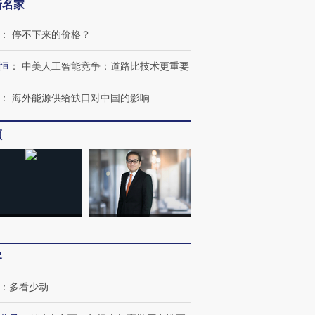
新名家
：
停不下来的价格？
恒
：
中美人工智能竞争：道路比技术更重要
：
海外能源供给缺口对中国的影响
频
客
：
多看少动