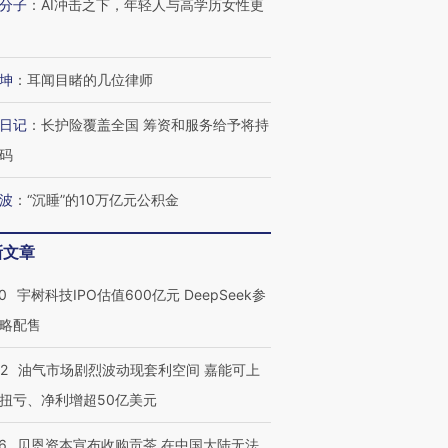
分子
：
AI冲击之下，年轻人与高学历女性更
坤
：
耳闻目睹的几位律师
日记
：
长护险覆盖全国 筹资和服务给予将持
码
波
：
“沉睡”的10万亿元公积金
新文章
0
宇树科技IPO估值600亿元 DeepSeek参
略配售
22
油气市场剧烈波动现套利空间 嘉能可上
扭亏、净利增超50亿美元
6
贝恩资本宣布收购贡茶 在中国大陆无法