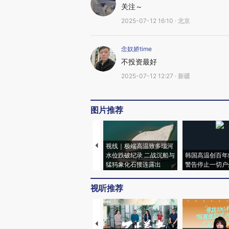
关注～
2025-07-12 16:10 · 北京
念奴娇time
不投资最好
2025-07-12 12:27 · 新疆
图片推荐
视线｜极端高温致多瑙河
水位跌破纪录 二战沉船与
韩国高温创百年
猛犸象化石接连露出
警告停止一切户
视听推荐