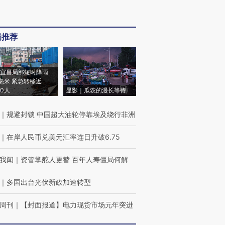
辑推荐
宜昌局部短时降雨
8毫米 紧急转移近
00人
显影｜瓜农的漫长等待
｜
规避封锁 中国超大油轮停靠埃及绕行非洲
｜
在岸人民币兑美元汇率连日升破6.75
我闻
｜
资管掌舵人更替 百年人寿僵局何解
｜
多国出台光伏新政加速转型
周刊
｜
【封面报道】电力现货市场元年突进