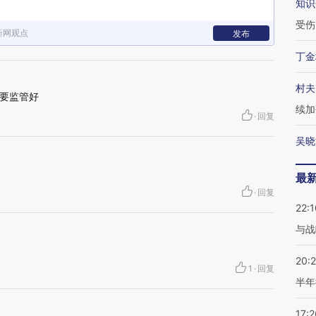
知识
受伤
新网观点
发布
丁金
村夫
要监管好
续加
·
回复
吴晓
最
·
回复
22:1
与战
20:
1
·
回复
半年
17:2