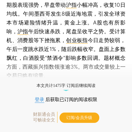
期股表现强势，早盘带动
沪指
小幅冲高，收复10日
均线。午间墨西哥发生8级近海地震，引发全球资
本市场避险情绪升温，黄金上涨。A股也有所影
响，
沪指
午后快速杀跌，尾盘呈收平之势。受计算
机、消费股等下挫拖累，
创业板指
今日走势较弱，
午后一度跳水跌近1%，随后跌幅收窄。盘面上多数
飘红，白酒股受“禁酒令”影响多数回调。题材概念
方面，西藏振兴指数领涨逾3%。两市成交量较上一
交易日略有缩量。
本文共计1475字 订阅后继续阅读
登录
后获取已订阅的阅读权限
财新通会员
订阅/会员升级
可畅读全文