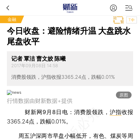
金融
T中
今日收盘：避险情绪升温 大盘跳水
尾盘收平
记者 覃洁 曹文姣 陈曦
2017年09月08日 14:58
消费股领跌，沪指收报3365.24点，跌幅0.01%
原图
行情数据由财新数据+提供
财新网9月8日电
：消费股领跌，
沪指
收报
3365.24点，跌幅0.01%。
周五沪深两市早盘小幅低开，有色、煤炭等周