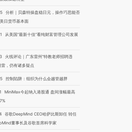
05
分析｜贝森特操盘稳日元，操作巧思能否
美日货币基本面
1
从美国“最新十佳”看纯财富管理公司发展
3
火线评论｜广东雷州“特教老师招聘违
很雷，仍有诸多疑点
05
控制陷阱：组织为什么会越管越胖
1
MiniMax今起纳入港股通 盘间涨幅最高
77%
4
谷歌DeepMind CEO哈萨比斯卸任 转任
epMind董事长及谷歌首席科学家