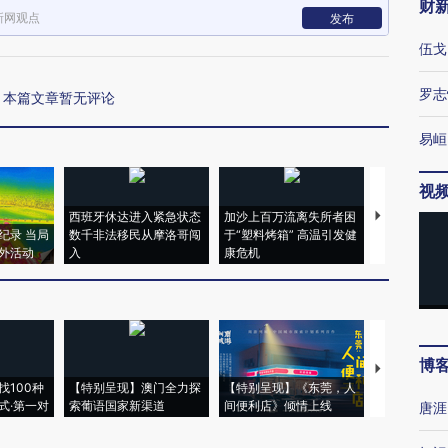
财
新网观点
发布
伍戈
罗志
本篇文章暂无评论
易峘
视
西班牙休达进入紧急状态
加沙上百万流离失所者困
马航飞行员
纪录 当局
数千非法移民从摩洛哥闯
于“塑料烤箱” 高温引发健
粒摇头丸 尿
外活动
入
康危机
毒品
博
【推广】走
找100种
【特别呈现】澳门全力探
【特别呈现】《东莞，人
会，让数智科
式·第一对
索葡语国家新渠道
间便利店》倾情上线
业
唐涯