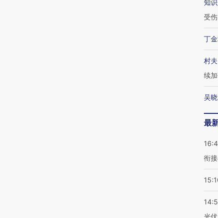
知识
受伤
丁金
村夫
续加
吴晓
最
16:
衔接
15:1
14:
光伏