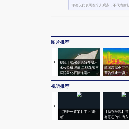
评论仅代表网友个人观点，不代表财
图片推荐
视线｜极端高温致多瑙河
水位跌破纪录 二战沉船与
韩国高温创百年
猛犸象化石接连露出
警告停止一切户
视听推荐
【不唯一答案】不止“养
【特别呈现】寻
老”
有意思的生活方