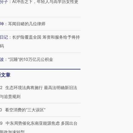
分子
：
AI冲击之下，年轻人与高学历女性更
坤
：
耳闻目睹的几位律师
日记
：
长护险覆盖全国 筹资和服务给予将持
码
波
：
“沉睡”的10万亿元公积金
新文章
42
生态环境法典将施行 最高法明确新旧法
与追责规则
0
看空消费的“三大误区”
59
中东局势催化东南亚能源焦虑 多国出台
新政加速转型