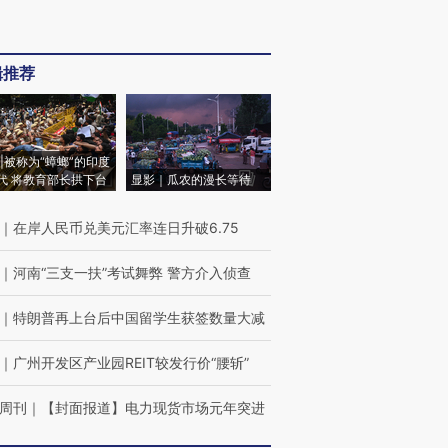
辑推荐
|被称为“蟑螂”的印度
代 将教育部长拱下台
显影｜瓜农的漫长等待
｜
在岸人民币兑美元汇率连日升破6.75
｜
河南“三支一扶”考试舞弊 警方介入侦查
｜
特朗普再上台后中国留学生获签数量大减
｜
广州开发区产业园REIT较发行价“腰斩”
周刊
｜
【封面报道】电力现货市场元年突进