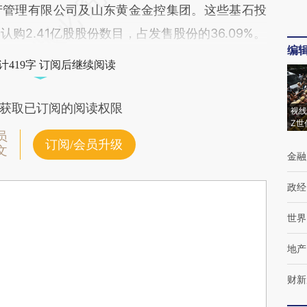
产管理有限公司及山东黄金金控集团。这些基石投
认购2.41亿股股份数目，占发售股份的36.09%。
编
计419字 订阅后继续阅读
获取已订阅的阅读权限
视线
Z世
员
订阅/会员升级
文
金融
政经
世界
地产
财新