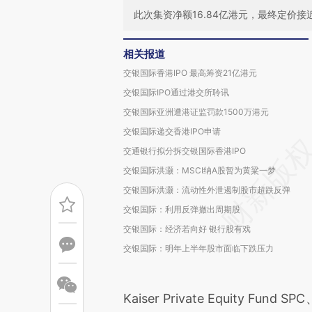
此次集资净额16.84亿港元，最终定价接
相关报道
交银国际香港IPO 最高筹资21亿港元
交银国际IPO通过港交所聆讯
交银国际亚洲遭港证监罚款1500万港元
交银国际递交香港IPO申请
交通银行拟分拆交银国际香港IPO
交银国际洪灏：MSCI纳A股暂为黄粱一梦
交银国际洪灏：流动性外泄遏制股市超跌反弹
交银国际：利用反弹撤出周期股
交银国际：经济若向好 银行股有戏
交银国际：明年上半年股市面临下跌压力
Kaiser Private Equity