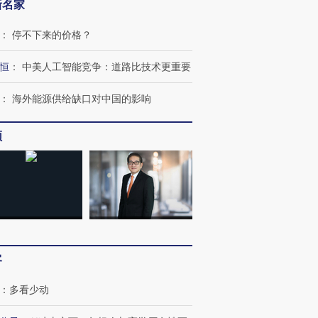
新名家
：
停不下来的价格？
恒
：
中美人工智能竞争：道路比技术更重要
：
海外能源供给缺口对中国的影响
频
跨国走私7万
视线｜HYROX的吸金
视线｜被
检体内含3种
术：是什么让中产们甘
泽连斯基密集出访美英 索
度Z世代
心“花钱找虐”？
要防空导弹“救急”
育部长拱
客
进第四届链博
【商旅对话】华住集团
技“链”接产
【特别呈现】寻找100种
CFO：不靠规模取胜，华
【特别呈
有意思的生活方式·第三对
住三大增长引擎是什么？
有意思的
：
多看少动