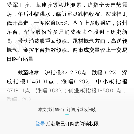
受军工股、基建股等板块拖累，
沪指
全天走势震
荡，午后小幅跳水，临近尾盘跌幅收窄。
深成指
则
低开高走，一度涨逾0.5%。盘面上多数飘红，贵州
茅台、华帝股份等多只消费板块个股创下历史新
高，带动消费股重回领涨。题材概念方面，高送转
概念、金控平台指数领涨。两市成交量较上一交易
日略有缩量。
截至收盘，
沪指
报3212.76点，跌幅0.12%；
深
成指
报10451.01点，涨幅0.29%；
中小板指
报
6718.11点，涨幅0.63%；
创业板指
报1950.01点，
跌幅0.20%。
本文共计996字 订阅后继续阅读
登录
后获取已订阅的阅读权限