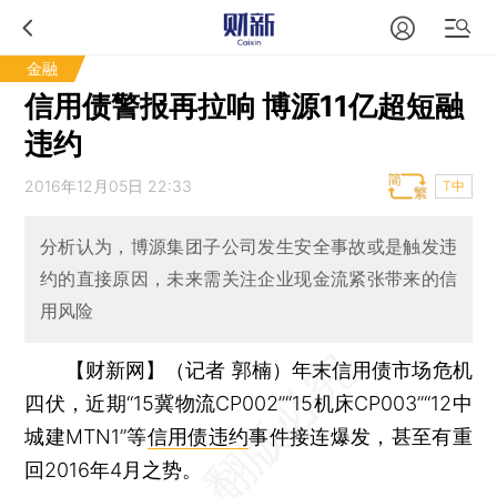
金融
信用债警报再拉响 博源11亿超短融
违约
2016年12月05日 22:33
T中
分析认为，博源集团子公司发生安全事故或是触发违
约的直接原因，未来需关注企业现金流紧张带来的信
用风险
【财新网】（记者 郭楠）
年末信用债市场危机
四伏，近期“15冀物流CP002”“15机床CP003”“12中
城建MTN1”等
信用债违约
事件接连爆发，甚至有重
回2016年4月之势。