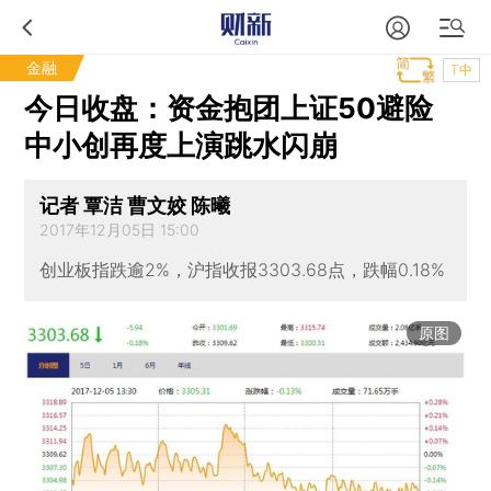
金融
T中
今日收盘：资金抱团上证50避险
中小创再度上演跳水闪崩
记者 覃洁 曹文姣 陈曦
2017年12月05日 15:00
创业板指跌逾2%，沪指收报3303.68点，跌幅0.18%
原图