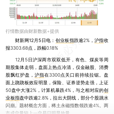
行情数据由财新数据+提供
财新网12月5日电
：
创业板指
跌逾2%，
沪指
收
报3303.68点，跌幅0.18%
12月5日沪深两市双双低开，有色、煤炭等周
期股集体走弱，盘面上热点冷清，仅金融股、消费
股飘红护盘，
沪指
在3300点关口前持续拉锯。盘
面上跷跷板效应明显，保险、证券逆势走强，上证
50盘中大涨2%，计算机暴跌4%，与之相对应的
创
业板指
盘中跌逾2.8%，拉出大阴线，部分个股跳水
闪崩。题材概念方面，稀土永磁指数领跌逾4%。两
市成交量较上一交易日明显放量。