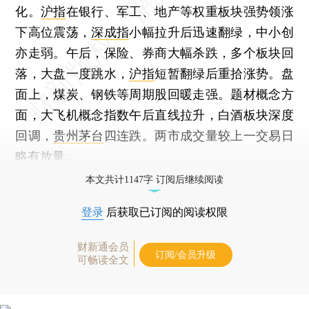
化。
沪指
在银行、军工、地产等权重板块强势领涨
下高位震荡，
深成指
小幅拉升后迅速翻绿，中小创
亦走弱。午后，保险、券商大幅杀跌，多个板块回
落，大盘一度跳水，
沪指
短暂翻绿后重拾涨势。盘
面上，煤炭、钢铁等周期股回暖走强。题材概念方
面，大飞机概念指数午后直线拉升，白酒板块深度
回调，
贵州茅台
四连跌。两市成交量较上一交易日
略有放量。
本文共计1147字 订阅后继续阅读
登录
后获取已订阅的阅读权限
财新通会员
订阅/会员升级
可畅读全文