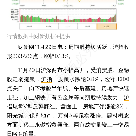
行情数据由财新数据+提供
财新网11月29日电
：周期股持续活跃，
沪指
收
报3337.86点，涨幅0.13%。
11月29日沪深两市小幅高开，受消费股、金融
股走弱拖累，
沪指
一度跳水跌逾0.8%，险守3300
点关口，向下考验半年线。午后基建、房地产快速
走强，加上钢铁、有色金属等周期股持续发力，
沪
指
尾盘V型反弹翻红。盘面上，房地产领涨逾3%，
阳光城
、
保利地产
、
万科
A等尾盘涨停。题材概念
方面，稀土永磁指数领涨。两市成交量较上一交易
日略有缩量。