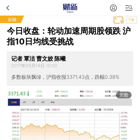
金融
T中
今日收盘：轮动加速周期股领跌 沪
指10日均线受挑战
记者 覃洁 曹文姣 陈曦
2017年09月14日 15:00
多数板块飘绿，沪指收报3371.43点，跌幅0.38%
原图