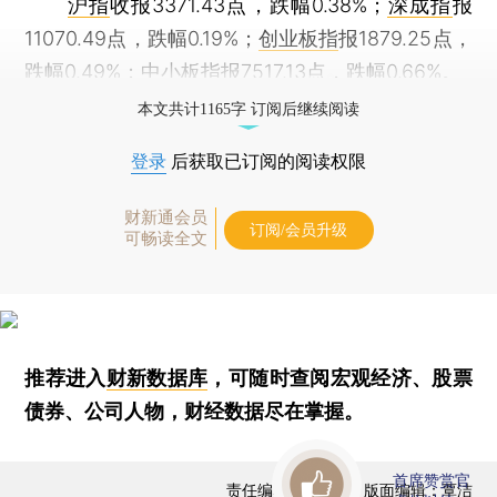
沪指
收报3371.43点，跌幅0.38%；
深成指
报
11070.49点，跌幅0.19%；
创业板指
报1879.25点，
跌幅0.49%；
中小板指
报7517.13点，跌幅0.66%。
本文共计1165字 订阅后继续阅读
登录
后获取已订阅的阅读权限
财新通会员
订阅/会员升级
可畅读全文
推荐进入
财新数据库
，可随时查阅宏观经济、股票
债券、公司人物，财经数据尽在掌握。
首席赞赏官
责任编辑：曹文姣 | 版面编辑：覃洁