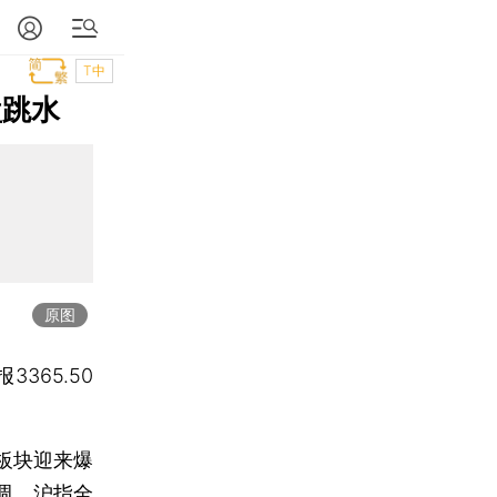
T中
盘跳水
原图
3365.50
板块迎来爆
调，
沪指
全