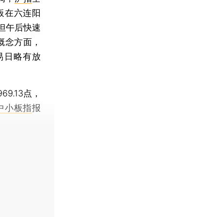
板在六连阳
但午后快速
概念方面，
易日略有放
969.13点，
中小板指
报