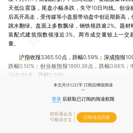
天低位震荡，尾盘小幅杀跌，失守10日均线。创业
后高开高走，受传媒等小盘股带动盘中创近期新高，
跳水翻绿。盘面上多数飘绿，钢铁领跌逾2%。题材
装配式建筑指数领涨近3%。两市成交量较上一交
量。
沪指
收报3365.50点，跌幅0.59%；
深成指
报10
跌幅0.50%；
创业板指
报1890.38点，跌幅0.66%；
7441.96点，跌幅0.59%。
本文共计1221字 订阅后继续阅读
登录
后获取已订阅的阅读权限
财新通会员
订阅/会员升级
可畅读全文