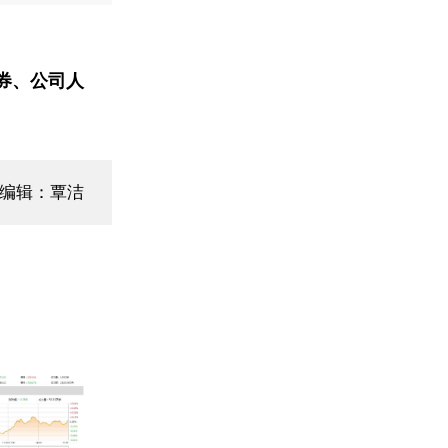
券、公司人
面编辑：覃洁