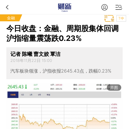
金融
T中
今日收盘：金融、周期股集体回调
沪指缩量震荡跌0.23%
记者 陈曦 曹文姣 覃洁
2018年11月22日 15:00
汽车板块领涨，沪指收报2645.43点，跌幅0.23%
原图