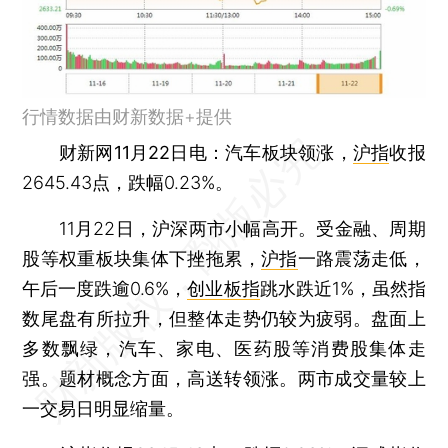
行情数据由财新数据+提供
财新网11月22日电
：汽车板块领涨，
沪指
收报
2645.43点，跌幅0.23%。
11月22日，沪深两市小幅高开。受金融、周期
股等权重板块集体下挫拖累，
沪指
一路震荡走低，
午后一度跌逾0.6%，
创业板指
跳水跌近1%，虽然指
数尾盘有所拉升，但整体走势仍较为疲弱。盘面上
多数飘绿，汽车、家电、医药股等消费股集体走
强。题材概念方面，高送转领涨。两市成交量较上
一交易日明显缩量。