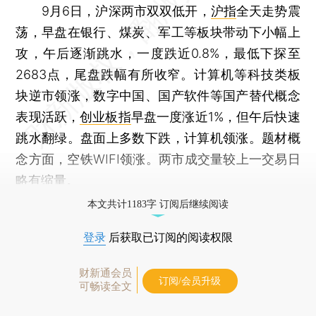
9月6日，沪深两市双双低开，
沪指
全天走势震
荡，早盘在银行、煤炭、军工等板块带动下小幅上
攻，午后逐渐跳水，一度跌近0.8%，最低下探至
2683点，尾盘跌幅有所收窄。计算机等科技类板
块逆市领涨，数字中国、国产软件等国产替代概念
表现活跃，
创业板指
早盘一度涨近1%，但午后快速
跳水翻绿。盘面上多数下跌，计算机领涨。题材概
念方面，空铁WIFI领涨。两市成交量较上一交易日
略有缩量。
本文共计1183字 订阅后继续阅读
登录
后获取已订阅的阅读权限
财新通会员
订阅/会员升级
可畅读全文