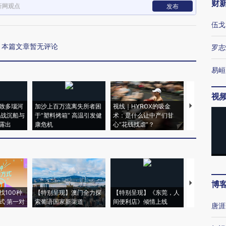
财
新网观点
发布
伍戈
本篇文章暂无评论
罗志
易峘
视
致多瑙河
加沙上百万流离失所者困
视线｜HYROX的吸金
马航飞行员
二战沉船与
于“塑料烤箱” 高温引发健
术：是什么让中产们甘
粒摇头丸 尿
露出
康危机
心“花钱找虐”？
毒品
博
【推广】走
找100种
【特别呈现】澳门全力探
【特别呈现】《东莞，人
会，让数智科
式·第一对
索葡语国家新渠道
间便利店》倾情上线
业
唐涯