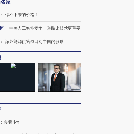
新名家
：
停不下来的价格？
恒
：
中美人工智能竞争：道路比技术更重要
：
海外能源供给缺口对中国的影响
频
跨国走私7万
视线｜被称为“蟑螂”的印
视线｜“入侵”还是“人道危
检体内含3种
度Z世代 用街头抗争将教
机”？难民潮撕裂西班牙
秘鲁纳斯
育部长拱下台
飞地休达
13人遇难
客
进第四届链博
【商旅对话】华住集团
技“链”接产
【特别呈现】寻找100种
CFO：不靠规模取胜，华
【特别呈
有意思的生活方式·第三对
住三大增长引擎是什么？
有意思的
：
多看少动