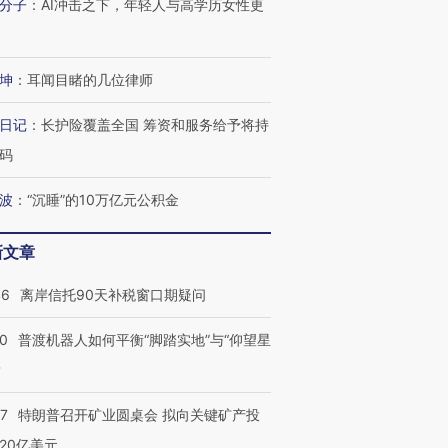
分子
：
AI冲击之下，年轻人与高学历女性更
坤
：
耳闻目睹的几位律师
日记
：
长护险覆盖全国 筹资和服务给予将持
码
波
：
“沉睡”的10万亿元公积金
新文章
46
离岸信托90天补税窗口期疑问
00
普渡机器人如何平衡“脚踏实地”与“仰望星
？
57
特朗普召开矿业圆桌会 拟向关键矿产投
20亿美元