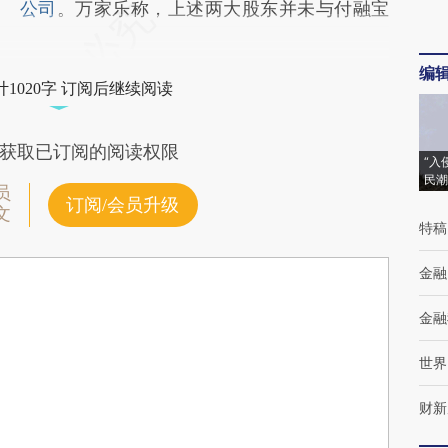
公司
。万家乐称，上述两大股东并未与付融宝
编
1020字 订阅后继续阅读
获取已订阅的阅读权限
“入
民潮
员
订阅/会员升级
文
特稿
金融
金融
世界
财新