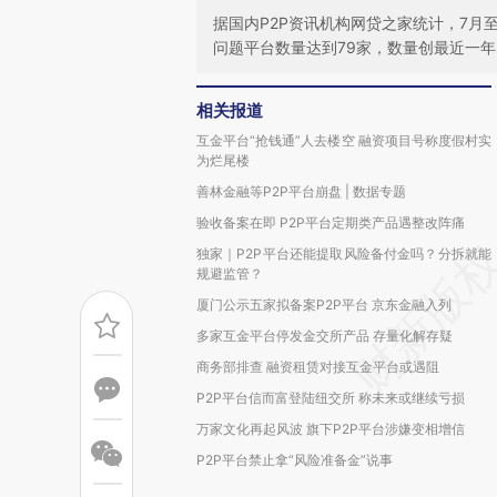
据国内P2P资讯机构网贷之家统计，7月
问题平台数量达到79家，数量创最近一
相关报道
互金平台“抢钱通”人去楼空 融资项目号称度假村实
为烂尾楼
善林金融等P2P平台崩盘 | 数据专题
验收备案在即 P2P平台定期类产品遇整改阵痛
独家｜P2P平台还能提取风险备付金吗？分拆就能
规避监管？
厦门公示五家拟备案P2P平台 京东金融入列
多家互金平台停发金交所产品 存量化解存疑
商务部排查 融资租赁对接互金平台或遇阻
P2P平台信而富登陆纽交所 称未来或继续亏损
万家文化再起风波 旗下P2P平台涉嫌变相增信
P2P平台禁止拿“风险准备金”说事