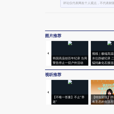
评论仅代表网友个人观点，不代表财
图片推荐
视线｜极端高温
韩国高温创百年纪录 当局
水位跌破纪录 
警告停止一切户外活动
猛犸象化石接连
视听推荐
【不唯一答案】不止“养
【特别呈现】寻
老”
有意思的生活方