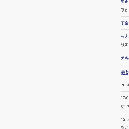
知识
受伤
丁金
村夫
续加
吴晓
最
20:
17:
空”
15:
资超