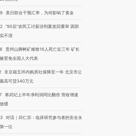
09
美日联合干预汇率，为何影响了黄金
32
“90后”农民工讨薪涉刑案发回重审 因部
实不清
36
贵州山脚树矿难致16人死亡近三年 矿长
被罢免全国人大代表
2
非京籍五环内购房社保降至一年 北京市公
最高可贷340万元
7
寒武纪上半年净利润同比翻倍 营收增速
放缓
53
对话｜邱仁宗：临床研究参与者的安全永
第一位