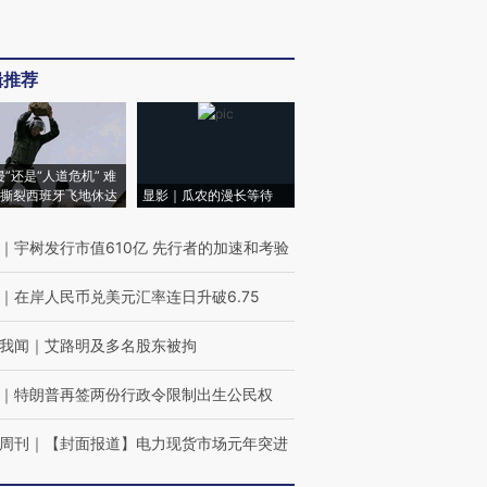
辑推荐
侵”还是“人道危机” 难
撕裂西班牙飞地休达
显影｜瓜农的漫长等待
｜
宇树发行市值610亿 先行者的加速和考验
｜
在岸人民币兑美元汇率连日升破6.75
我闻
｜
艾路明及多名股东被拘
｜
特朗普再签两份行政令限制出生公民权
周刊
｜
【封面报道】电力现货市场元年突进