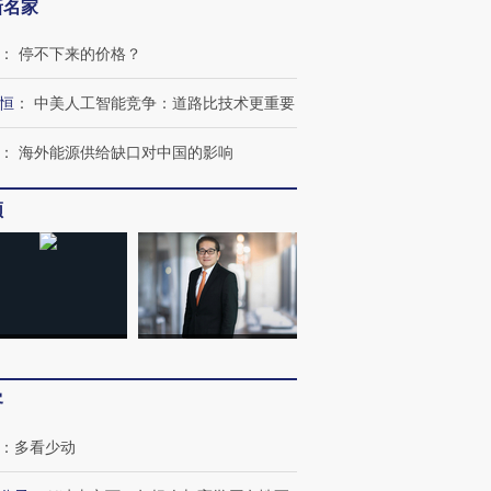
新名家
：
停不下来的价格？
恒
：
中美人工智能竞争：道路比技术更重要
：
海外能源供给缺口对中国的影响
频
客
：
多看少动