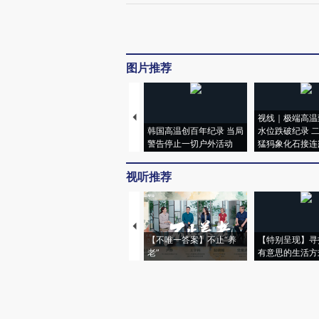
图片推荐
视线｜极端高温
韩国高温创百年纪录 当局
水位跌破纪录 
警告停止一切户外活动
猛犸象化石接连
视听推荐
【不唯一答案】不止“养
【特别呈现】寻
老”
有意思的生活方