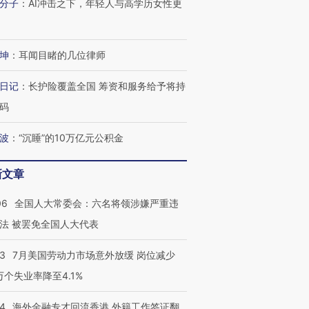
分子
：
AI冲击之下，年轻人与高学历女性更
坤
：
耳闻目睹的几位律师
日记
：
长护险覆盖全国 筹资和服务给予将持
码
跨国走私7万
视线｜被称为“蟑螂”的印
视线｜“入侵”还是“人道危
检体内含3种
度Z世代 用街头抗争将教
机”？难民潮撕裂西班牙
秘鲁纳斯
波
：
“沉睡”的10万亿元公积金
育部长拱下台
飞地休达
13人遇难
新文章
06
全国人大常委会：六名将领涉嫌严重违
进第四届链博
【商旅对话】华住集团
法 被罢免全国人大代表
技“链”接产
【特别呈现】寻找100种
CFO：不靠规模取胜，华
【特别呈
有意思的生活方式·第三对
住三大增长引擎是什么？
有意思的
43
7月美国劳动力市场意外放缓 岗位减少
3万个失业率降至4.1%
14
海外金融专才回流香港 外籍工作签证翻