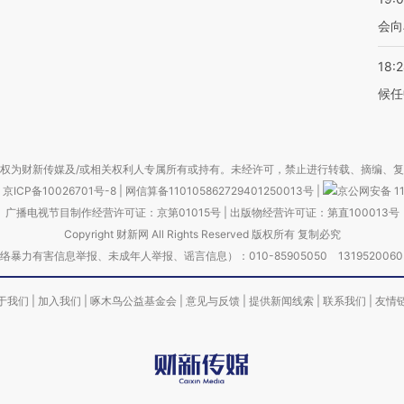
会向
18:
候任
权为财新传媒及/或相关权利人专属所有或持有。未经许可，禁止进行转载、摘编、
京ICP备10026701号-8
|
网信算备110105862729401250013号
|
京公网安备 11
广播电视节目制作经营许可证：京第01015号
|
出版物经营许可证：第直100013号
Copyright 财新网 All Rights Reserved 版权所有 复制必究
害信息举报、未成年人举报、谣言信息）：010-85905050 13195200605 举报邮
于我们
|
加入我们
|
啄木鸟公益基金会
|
意见与反馈
|
提供新闻线索
|
联系我们
|
友情