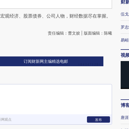
财
伍戈
阅宏观经济、股票债券、公司人物，财经数据尽在掌握。
罗志
责任编辑：曹文姣 | 版面编辑：陈曦
易峘
视
订阅财新网主编精选电邮
博
唐涯
新网观点
发布