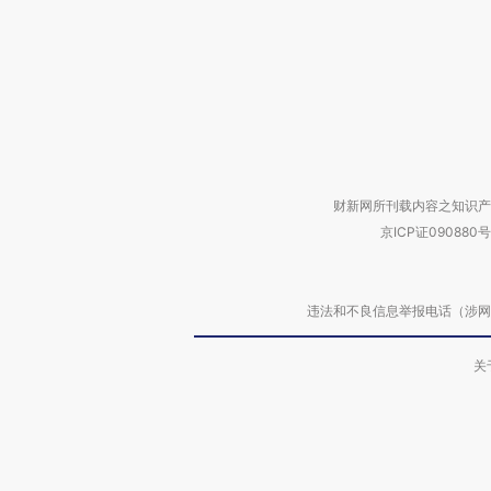
财新网所刊载内容之知识产
京ICP证090880号
违法和不良信息举报电话（涉网络暴力有
关