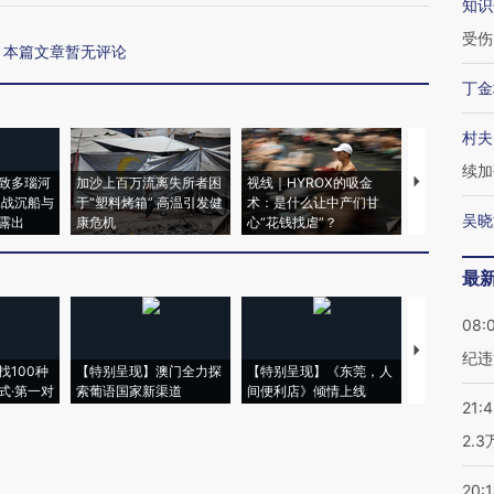
知识
受伤
本篇文章暂无评论
丁金
村夫
续加
致多瑙河
加沙上百万流离失所者困
视线｜HYROX的吸金
马航飞行员
二战沉船与
于“塑料烤箱” 高温引发健
术：是什么让中产们甘
粒摇头丸 尿
吴晓
露出
康危机
心“花钱找虐”？
毒品
最
08:
【推广】走
纪违
找100种
【特别呈现】澳门全力探
【特别呈现】《东莞，人
会，让数智科
式·第一对
索葡语国家新渠道
间便利店》倾情上线
业
21:
2.
20: