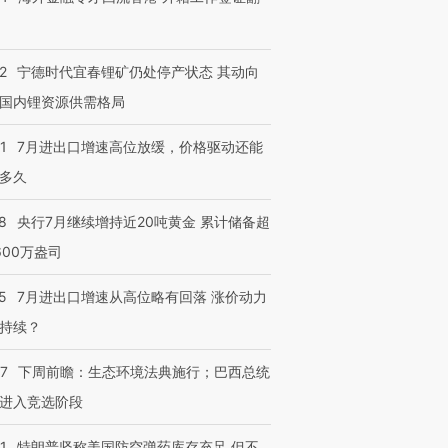
2
宁德时代宜春锂矿仍处停产状态 其动向
国内锂资源供需格局
1
7月进出口增速高位放缓，价格驱动还能
多久
8
央行7月继续增持近20吨黄金 累计储备超
600万盎司
5
7月进出口增速从高位略有回落 涨价动力
持续？
07
下周前瞻：生态环境法典施行；巴西总统
进入竞选阶段
1
特朗普坚称美国防空弹药库存充足 但不