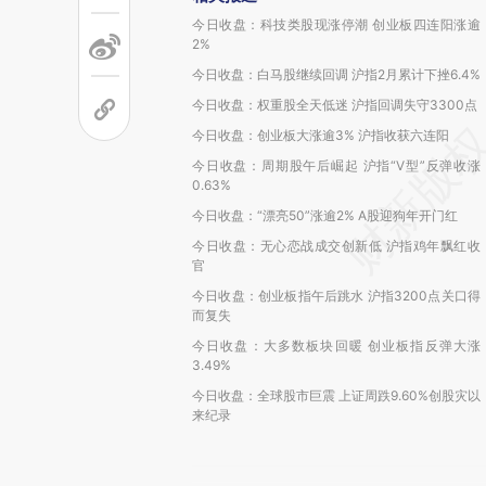
今日收盘：科技类股现涨停潮 创业板四连阳涨逾
2%
今日收盘：白马股继续回调 沪指2月累计下挫6.4%
今日收盘：权重股全天低迷 沪指回调失守3300点
今日收盘：创业板大涨逾3% 沪指收获六连阳
今日收盘：周期股午后崛起 沪指“V型”反弹收涨
0.63%
今日收盘：“漂亮50”涨逾2% A股迎狗年开门红
今日收盘：无心恋战成交创新低 沪指鸡年飘红收
官
今日收盘：创业板指午后跳水 沪指3200点关口得
而复失
今日收盘：大多数板块回暖 创业板指反弹大涨
3.49%
今日收盘：全球股市巨震 上证周跌9.60%创股灾以
来纪录