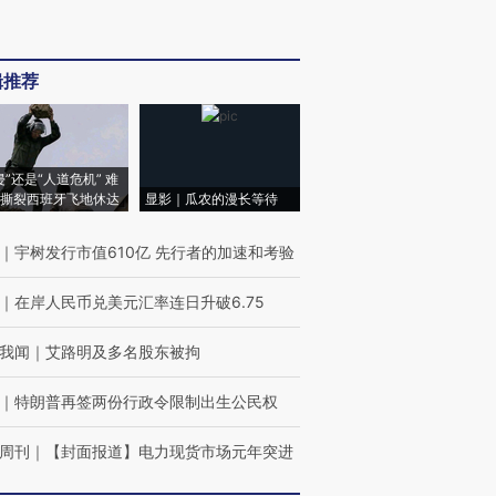
辑推荐
侵”还是“人道危机” 难
撕裂西班牙飞地休达
显影｜瓜农的漫长等待
｜
宇树发行市值610亿 先行者的加速和考验
｜
在岸人民币兑美元汇率连日升破6.75
我闻
｜
艾路明及多名股东被拘
｜
特朗普再签两份行政令限制出生公民权
周刊
｜
【封面报道】电力现货市场元年突进