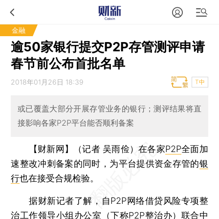
金融
逾50家银行提交P2P存管测评申请
春节前公布首批名单
2018年01月26日 18:39
T中
或已覆盖大部分开展存管业务的银行；测评结果将直
接影响各家P2P平台能否顺利备案
【财新网】（记者 吴雨俭）
在各家
P2P
全面加
速整改冲刺备案的同时，为平台提供资金存管的
银
行
也在接受合规检验。
据财新记者了解，自P2P网络借贷风险专项整
治工作领导小组办公室（下称P2P整治办）联合中