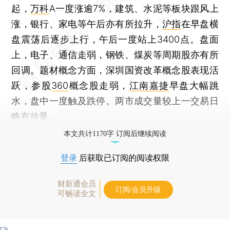
起，
万科
A一度涨逾7%，建筑、水泥等板块跟风上
涨，银行、家电等午后亦有所拉升，
沪指
在早盘横
盘震荡后逐步上行，午后一度站上3400点。盘面
上，电子、通信走弱，钢铁、煤炭等周期股亦有所
回调。题材概念方面，深圳国资改革概念股表现活
跃，参股
360
概念股走弱，
江南嘉捷
早盘大幅跳
水，盘中一度触及跌停。两市成交量较上一交易日
略有放量。
本文共计1170字 订阅后继续阅读
登录
后获取已订阅的阅读权限
财新通会员
订阅/会员升级
可畅读全文