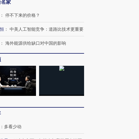
新名家
：
停不下来的价格？
恒
：
中美人工智能竞争：道路比技术更重要
：
海外能源供给缺口对中国的影响
频
”还是“人道危
湖北宜昌局部短时降雨
哈尔滨遭遇短时极端强降
撕裂西班牙
128毫米 紧急转移近
雨 3小时累计雨量超80毫
秘鲁纳斯
4000人
米
13人遇难
客
：
多看少动