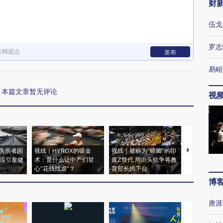
财
伍戈
罗志
新网观点
发布
易峘
本篇文章暂无评论
视
失所者困
视线｜HYROX的吸金
视线｜被称为“蟑螂”的印
视线｜“入侵
高温引发健
术：是什么让中产们甘
度Z世代 用街头抗争将教
机”？难民潮
心“花钱找虐”？
育部长拱下台
飞地休达
博
唐涯