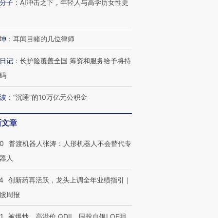
分子
：
AI冲击之下，年轻人与高学历女性更
进第四届链博
【商旅对话】华住集团
技“链”接产
【特别呈现】寻找100种
CFO：不靠规模取胜，华
【特别呈
有意思的生活方式·第三对
住三大增长引擎是什么？
有意思的
坤
：
耳闻目睹的几位律师
日记
：
长护险覆盖全国 筹资和服务给予将持
码
波
：
“沉睡”的10万亿元公积金
新文章
00
普渡机器人张涛：人形机器人不会替代专
器人
4
创新药再活跃，龙头上调全年业绩指引｜
股周报
1
被爆炒、高溢价 QDII、国投白银LOF明