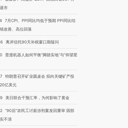
退市
4
7月CPI、PPI同比均低于预期 PPI同比结
续改善、高位回落
46
离岸信托90天补税窗口期疑问
00
普渡机器人如何平衡“脚踏实地”与“仰望星
？
57
特朗普召开矿业圆桌会 拟向关键矿产投
20亿美元
09
美日联合干预汇率，为何影响了黄金
32
“90后”农民工讨薪涉刑案发回重审 因部
实不清