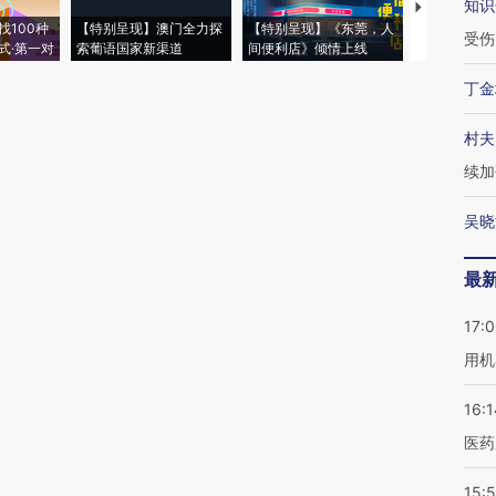
知识
【推广】走
找100种
【特别呈现】澳门全力探
【特别呈现】《东莞，人
会，让数智科
受伤
式·第一对
索葡语国家新渠道
间便利店》倾情上线
业
丁金
村夫
续加
吴晓
最
17:
用机
16:1
医药
15:5