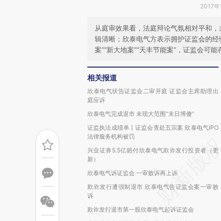
2017年
从庭审效果看，法庭辩论气氛相对平和，
辑清晰；欣泰电气方表示拥护证监会的经
案”“新大地案”“天丰节能案”，证监会可
相关报道
欣泰电气状告证监会二审开庭 证监会主席助理出
庭应诉
欣泰电气完成退市 未现大范围“末日博傻”
证监执法成绩单丨证监会查处五宗案 欣泰电气IPO
法律服务机构被罚
兴业证券5.5亿赔付欣泰电气欺诈发行投资者（更
新）
欣泰电气诉证监会 一审败诉再上诉
欺诈发行遭强制退市 欣泰电气告证监会案一审败
诉
欺诈发行退市第一股欣泰电气起诉证监会