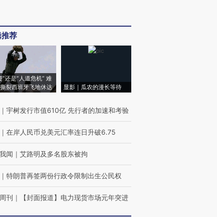
辑推荐
侵”还是“人道危机” 难
撕裂西班牙飞地休达
显影｜瓜农的漫长等待
｜
宇树发行市值610亿 先行者的加速和考验
｜
在岸人民币兑美元汇率连日升破6.75
我闻
｜
艾路明及多名股东被拘
｜
特朗普再签两份行政令限制出生公民权
周刊
｜
【封面报道】电力现货市场元年突进