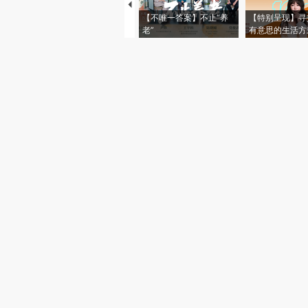
【不唯一答案】不止“养
【特别呈现】寻
老”
有意思的生活方